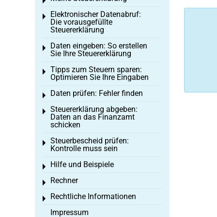
Toggle menu
Elektronischer Datenabruf:
Toggle menu
Die vorausgefüllte
Steuererklärung
Daten eingeben: So erstellen
Toggle menu
Sie Ihre Steuererklärung
Tipps zum Steuern sparen:
Toggle menu
Optimieren Sie Ihre Eingaben
Daten prüfen: Fehler finden
Toggle menu
Steuererklärung abgeben:
Toggle menu
Daten an das Finanzamt
schicken
Steuerbescheid prüfen:
Toggle menu
Kontrolle muss sein
Hilfe und Beispiele
Toggle menu
Rechner
Toggle menu
Rechtliche Informationen
Toggle menu
Impressum