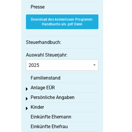
Presse
Download des kostenlosen Programm-
Handbuchs als .pdf Datei
Steuerhandbuch:
Auswahl Steuerjahr:
Familienstand
Anlage EÜR
Toggle menu
Persönliche Angaben
Toggle menu
Kinder
Toggle menu
Einkünfte Ehemann
Einkünfte Ehefrau