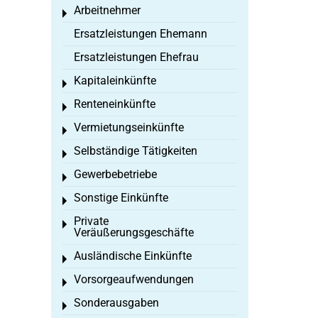
Arbeitnehmer
Toggle menu
Ersatzleistungen Ehemann
Ersatzleistungen Ehefrau
Kapitaleinkünfte
Toggle menu
Renteneinkünfte
Toggle menu
Vermietungseinkünfte
Toggle menu
Selbständige Tätigkeiten
Toggle menu
Gewerbebetriebe
Toggle menu
Sonstige Einkünfte
Toggle menu
Private
Toggle menu
Veräußerungsgeschäfte
Ausländische Einkünfte
Toggle menu
Vorsorgeaufwendungen
Toggle menu
Sonderausgaben
Toggle menu