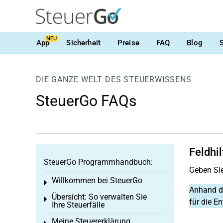
NEU
App
Sicherheit
Preise
FAQ
Blog
DIE GANZE WELT DES STEUERWISSENS
SteuerGo FAQs
Feldhi
SteuerGo Programmhandbuch:
Geben Sie
Willkommen bei SteuerGo
Toggle menu
Anhand di
Übersicht: So verwalten Sie
Toggle menu
für die E
Ihre Steuerfälle
Meine Steuererklärung