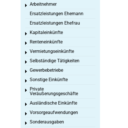
Arbeitnehmer
Toggle menu
Ersatzleistungen Ehemann
Ersatzleistungen Ehefrau
Kapitaleinkünfte
Toggle menu
Renteneinkünfte
Toggle menu
Vermietungseinkünfte
Toggle menu
Selbständige Tätigkeiten
Toggle menu
Gewerbebetriebe
Toggle menu
Sonstige Einkünfte
Toggle menu
Private
Toggle menu
Veräußerungsgeschäfte
Ausländische Einkünfte
Toggle menu
Vorsorgeaufwendungen
Toggle menu
Sonderausgaben
Toggle menu