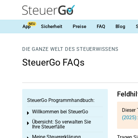
NEU
App
Sicherheit
Preise
FAQ
Blog
DIE GANZE WELT DES STEUERWISSENS
SteuerGo FAQs
Feldhil
SteuerGo Programmhandbuch:
Dieser 
Willkommen bei SteuerGo
Toggle menu
(2025):
Übersicht: So verwalten Sie
Toggle menu
Ihre Steuerfälle
Meine Steuererklärung
Tragen Si