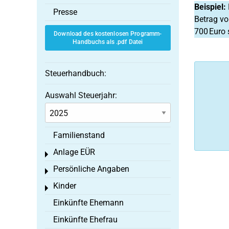
Beispiel:
Presse
Betrag vo
700 Euro 
Download des kostenlosen Programm-
Handbuchs als .pdf Datei
Steuerhandbuch:
Auswahl Steuerjahr:
Familienstand
Anlage EÜR
Toggle menu
Persönliche Angaben
Toggle menu
Kinder
Toggle menu
Einkünfte Ehemann
Einkünfte Ehefrau