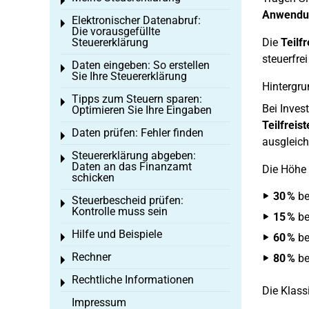
Toggle menu
Anwendung
Elektronischer Datenabruf:
Toggle menu
Die vorausgefüllte
Steuererklärung
Die
Teilf
steuerfrei
Daten eingeben: So erstellen
Toggle menu
Sie Ihre Steuererklärung
Hintergrun
Tipps zum Steuern sparen:
Toggle menu
Bei Inves
Optimieren Sie Ihre Eingaben
Teilfreist
Daten prüfen: Fehler finden
Toggle menu
ausgleich
Steuererklärung abgeben:
Toggle menu
Daten an das Finanzamt
Die Höhe d
schicken
30 %
be
Steuerbescheid prüfen:
Toggle menu
Kontrolle muss sein
15 %
be
Hilfe und Beispiele
60 %
be
Toggle menu
Rechner
80 %
be
Toggle menu
Rechtliche Informationen
Toggle menu
Die Klass
Impressum