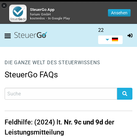
×
SteuerGo App
Ansehen
forium GmbH
kostenlos - In Google Play
22
DIE GANZE WELT DES STEUERWISSENS
SteuerGo FAQs
Feldhilfe: (2024) lt.
Nr. 9c und 9d
der
Leistungsmitteilung