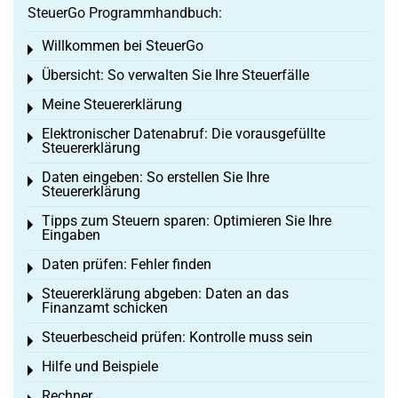
SteuerGo Programmhandbuch:
Willkommen bei SteuerGo
Toggle menu
Übersicht: So verwalten Sie Ihre Steuerfälle
Toggle menu
Meine Steuererklärung
Toggle menu
Elektronischer Datenabruf: Die vorausgefüllte
Toggle menu
Steuererklärung
Daten eingeben: So erstellen Sie Ihre
Toggle menu
Steuererklärung
Tipps zum Steuern sparen: Optimieren Sie Ihre
Toggle menu
Eingaben
Daten prüfen: Fehler finden
Toggle menu
Steuererklärung abgeben: Daten an das
Toggle menu
Finanzamt schicken
Steuerbescheid prüfen: Kontrolle muss sein
Toggle menu
Hilfe und Beispiele
Toggle menu
Rechner