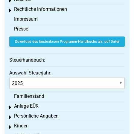
Toggle menu
Rechtliche Informationen
Toggle menu
Impressum
Presse
Download des kostenlosen Programm-Handbuchs als .pdf Datei
Steuerhandbuch:
Auswahl Steuerjahr:
Familienstand
Anlage EÜR
Toggle menu
Persönliche Angaben
Toggle menu
Kinder
Toggle menu