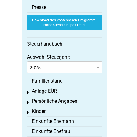
Presse
Download des kostenlosen Programm-
Handbuchs als .pdf Datei
Steuerhandbuch:
Auswahl Steuerjahr:
Familienstand
Anlage EÜR
Toggle menu
Persönliche Angaben
Toggle menu
Kinder
Toggle menu
Einkünfte Ehemann
Einkünfte Ehefrau