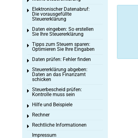
Toggle menu
Elektronischer Datenabruf:
Toggle menu
Die vorausgefüllte
Steuererklärung
Daten eingeben: So erstellen
Toggle menu
Sie Ihre Steuererklärung
Tipps zum Steuern sparen:
Toggle menu
Optimieren Sie Ihre Eingaben
Daten prüfen: Fehler finden
Toggle menu
Steuererklärung abgeben:
Toggle menu
Daten an das Finanzamt
schicken
Steuerbescheid prüfen:
Toggle menu
Kontrolle muss sein
Hilfe und Beispiele
Toggle menu
Rechner
Toggle menu
Rechtliche Informationen
Toggle menu
Impressum