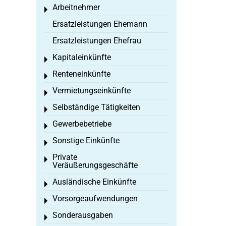
Arbeitnehmer
Toggle menu
Ersatzleistungen Ehemann
Ersatzleistungen Ehefrau
Kapitaleinkünfte
Toggle menu
Renteneinkünfte
Toggle menu
Vermietungseinkünfte
Toggle menu
Selbständige Tätigkeiten
Toggle menu
Gewerbebetriebe
Toggle menu
Sonstige Einkünfte
Toggle menu
Private
Toggle menu
Veräußerungsgeschäfte
Ausländische Einkünfte
Toggle menu
Vorsorgeaufwendungen
Toggle menu
Sonderausgaben
Toggle menu