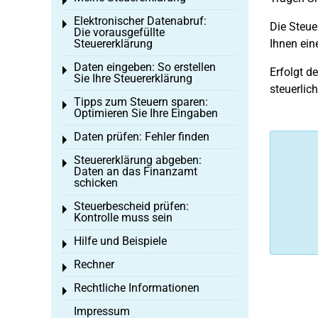
Toggle menu
Elektronischer Datenabruf:
Toggle menu
Die Steu
Die vorausgefüllte
Steuererklärung
Ihnen ein
Daten eingeben: So erstellen
Toggle menu
Erfolgt d
Sie Ihre Steuererklärung
steuerlic
Tipps zum Steuern sparen:
Toggle menu
Optimieren Sie Ihre Eingaben
Daten prüfen: Fehler finden
Toggle menu
Steuererklärung abgeben:
Toggle menu
Daten an das Finanzamt
schicken
Steuerbescheid prüfen:
Toggle menu
Kontrolle muss sein
Hilfe und Beispiele
Toggle menu
Rechner
Toggle menu
Rechtliche Informationen
Toggle menu
Impressum