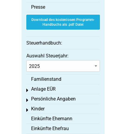
Presse
Download des kostenlosen Programm-
Handbuchs als .pdf Datei
Steuerhandbuch:
Auswahl Steuerjahr:
Familienstand
Anlage EÜR
Toggle menu
Persönliche Angaben
Toggle menu
Kinder
Toggle menu
Einkünfte Ehemann
Einkünfte Ehefrau