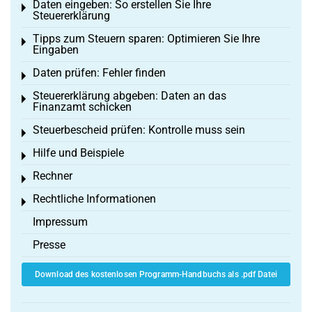
Daten eingeben: So erstellen Sie Ihre
Toggle menu
Steuererklärung
Tipps zum Steuern sparen: Optimieren Sie Ihre
Toggle menu
Eingaben
Daten prüfen: Fehler finden
Toggle menu
Steuererklärung abgeben: Daten an das
Toggle menu
Finanzamt schicken
Steuerbescheid prüfen: Kontrolle muss sein
Toggle menu
Hilfe und Beispiele
Toggle menu
Rechner
Toggle menu
Rechtliche Informationen
Toggle menu
Impressum
Presse
Download des kostenlosen Programm-Handbuchs als .pdf Datei