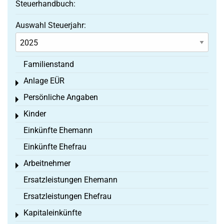
Steuerhandbuch:
Auswahl Steuerjahr:
Familienstand
Anlage EÜR
Toggle menu
Persönliche Angaben
Toggle menu
Kinder
Toggle menu
Einkünfte Ehemann
Einkünfte Ehefrau
Arbeitnehmer
Toggle menu
Ersatzleistungen Ehemann
Ersatzleistungen Ehefrau
Kapitaleinkünfte
Toggle menu