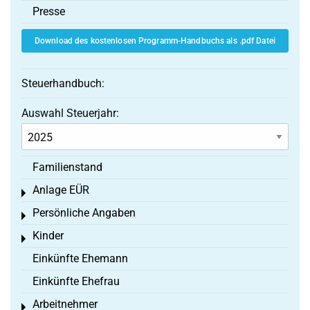
Presse
Download des kostenlosen Programm-Handbuchs als .pdf Datei
Steuerhandbuch:
Auswahl Steuerjahr:
Familienstand
Anlage EÜR
Toggle menu
Persönliche Angaben
Toggle menu
Kinder
Toggle menu
Einkünfte Ehemann
Einkünfte Ehefrau
Arbeitnehmer
Toggle menu