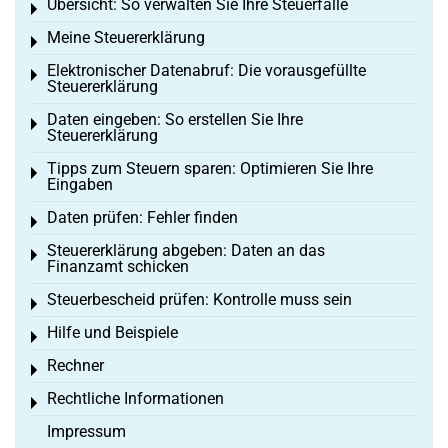
Übersicht: So verwalten Sie Ihre Steuerfälle
Toggle menu
Meine Steuererklärung
Toggle menu
Elektronischer Datenabruf: Die vorausgefüllte
Toggle menu
Steuererklärung
Daten eingeben: So erstellen Sie Ihre
Toggle menu
Steuererklärung
Tipps zum Steuern sparen: Optimieren Sie Ihre
Toggle menu
Eingaben
Daten prüfen: Fehler finden
Toggle menu
Steuererklärung abgeben: Daten an das
Toggle menu
Finanzamt schicken
Steuerbescheid prüfen: Kontrolle muss sein
Toggle menu
Hilfe und Beispiele
Toggle menu
Rechner
Toggle menu
Rechtliche Informationen
Toggle menu
Impressum