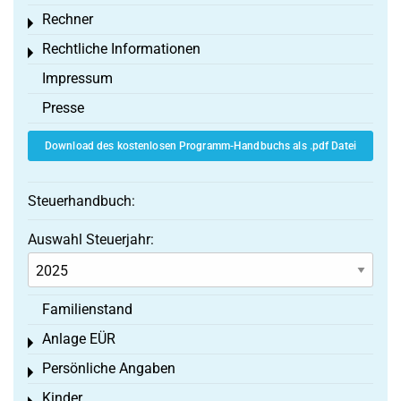
Rechner
Toggle menu
Rechtliche Informationen
Toggle menu
Impressum
Presse
Download des kostenlosen Programm-Handbuchs als .pdf Datei
Steuerhandbuch:
Auswahl Steuerjahr:
Familienstand
Anlage EÜR
Toggle menu
Persönliche Angaben
Toggle menu
Kinder