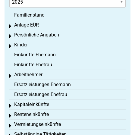
Familienstand
Anlage EÜR
Toggle menu
Persönliche Angaben
Toggle menu
Kinder
Toggle menu
Einkünfte Ehemann
Einkünfte Ehefrau
Arbeitnehmer
Toggle menu
Ersatzleistungen Ehemann
Ersatzleistungen Ehefrau
Kapitaleinkünfte
Toggle menu
Renteneinkünfte
Toggle menu
Vermietungseinkünfte
Toggle menu
Selbständige Tätigkeiten