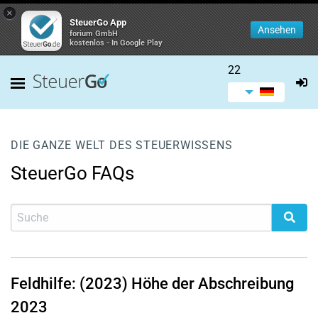
×
SteuerGo App
Ansehen
forium GmbH
kostenlos - In Google Play
22
DIE GANZE WELT DES STEUERWISSENS
SteuerGo FAQs
Feldhilfe: (2023) Höhe der Abschreibung
2023