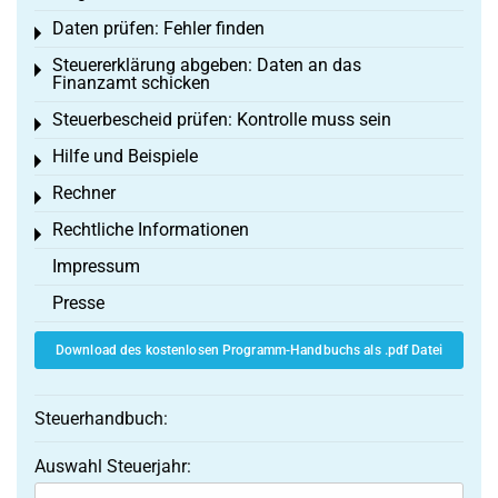
Daten prüfen: Fehler finden
Toggle menu
Steuererklärung abgeben: Daten an das
Toggle menu
Finanzamt schicken
Steuerbescheid prüfen: Kontrolle muss sein
Toggle menu
Hilfe und Beispiele
Toggle menu
Rechner
Toggle menu
Rechtliche Informationen
Toggle menu
Impressum
Presse
Download des kostenlosen Programm-Handbuchs als .pdf Datei
Steuerhandbuch:
Auswahl Steuerjahr: