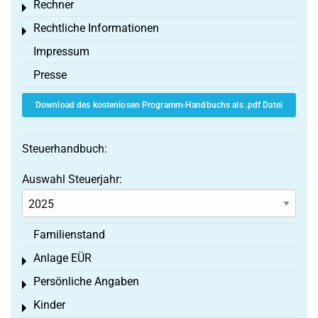
Rechner
Toggle menu
Rechtliche Informationen
Toggle menu
Impressum
Presse
Download des kostenlosen Programm-Handbuchs als .pdf Datei
Steuerhandbuch:
Auswahl Steuerjahr:
Familienstand
Anlage EÜR
Toggle menu
Persönliche Angaben
Toggle menu
Kinder
Toggle menu