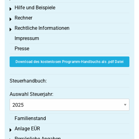
Hilfe und Beispiele
Toggle menu
Rechner
Toggle menu
Rechtliche Informationen
Toggle menu
Impressum
Presse
Download des kostenlosen Programm-Handbuchs als .pdf Datei
Steuerhandbuch:
Auswahl Steuerjahr:
Familienstand
Anlage EÜR
Toggle menu
Persönliche Angaben