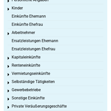
Toggle menu
Kinder
Toggle menu
Einkünfte Ehemann
Einkünfte Ehefrau
Arbeitnehmer
Toggle menu
Ersatzleistungen Ehemann
Ersatzleistungen Ehefrau
Kapitaleinkünfte
Toggle menu
Renteneinkünfte
Toggle menu
Vermietungseinkünfte
Toggle menu
Selbständige Tätigkeiten
Toggle menu
Gewerbebetriebe
Toggle menu
Sonstige Einkünfte
Toggle menu
Private Veräußerungsgeschäfte
Toggle menu