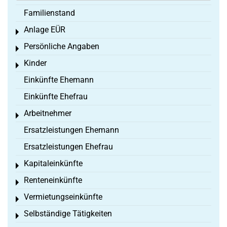
Familienstand
Anlage EÜR
Toggle menu
Persönliche Angaben
Toggle menu
Kinder
Toggle menu
Einkünfte Ehemann
Einkünfte Ehefrau
Arbeitnehmer
Toggle menu
Ersatzleistungen Ehemann
Ersatzleistungen Ehefrau
Kapitaleinkünfte
Toggle menu
Renteneinkünfte
Toggle menu
Vermietungseinkünfte
Toggle menu
Selbständige Tätigkeiten
Toggle menu