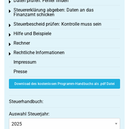
Daten prüfen: Fehler finden
Toggle menu
Steuererklärung abgeben: Daten an das
Toggle menu
Finanzamt schicken
Steuerbescheid prüfen: Kontrolle muss sein
Toggle menu
Hilfe und Beispiele
Toggle menu
Rechner
Toggle menu
Rechtliche Informationen
Toggle menu
Impressum
Presse
Download des kostenlosen Programm-Handbuchs als .pdf Datei
Steuerhandbuch:
Auswahl Steuerjahr: