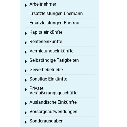
Arbeitnehmer
Toggle menu
Ersatzleistungen Ehemann
Ersatzleistungen Ehefrau
Kapitaleinkünfte
Toggle menu
Renteneinkünfte
Toggle menu
Vermietungseinkünfte
Toggle menu
Selbständige Tätigkeiten
Toggle menu
Gewerbebetriebe
Toggle menu
Sonstige Einkünfte
Toggle menu
Private
Toggle menu
Veräußerungsgeschäfte
Ausländische Einkünfte
Toggle menu
Vorsorgeaufwendungen
Toggle menu
Sonderausgaben
Toggle menu