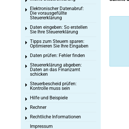
Toggle menu
Elektronischer Datenabruf:
Toggle menu
Die vorausgefüllte
Steuererklärung
Daten eingeben: So erstellen
Toggle menu
Sie Ihre Steuererklärung
Tipps zum Steuern sparen:
Toggle menu
Optimieren Sie Ihre Eingaben
Daten prüfen: Fehler finden
Toggle menu
Steuererklärung abgeben:
Toggle menu
Daten an das Finanzamt
schicken
Steuerbescheid prüfen:
Toggle menu
Kontrolle muss sein
Hilfe und Beispiele
Toggle menu
Rechner
Toggle menu
Rechtliche Informationen
Toggle menu
Impressum