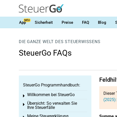
NEU
App
Sicherheit
Preise
FAQ
Blog
DIE GANZE WELT DES STEUERWISSENS
SteuerGo FAQs
Feldhi
SteuerGo Programmhandbuch:
Dieser 
Willkommen bei SteuerGo
Toggle menu
(2025):
Übersicht: So verwalten Sie
Toggle menu
Ihre Steuerfälle
Meine Steuererklärung
Summe al