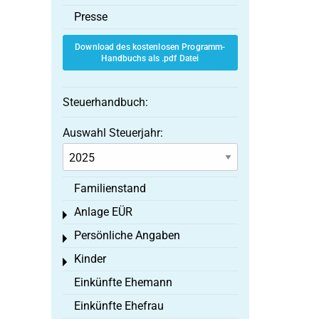
Presse
Download des kostenlosen Programm-
Handbuchs als .pdf Datei
Steuerhandbuch:
Auswahl Steuerjahr:
Familienstand
Anlage EÜR
Toggle menu
Persönliche Angaben
Toggle menu
Kinder
Toggle menu
Einkünfte Ehemann
Einkünfte Ehefrau