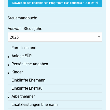
Download des kostenlosen Programm-Handbuchs als .pdf Datei
Steuerhandbuch:
Auswahl Steuerjahr:
Familienstand
Anlage EÜR
Toggle menu
Persönliche Angaben
Toggle menu
Kinder
Toggle menu
Einkünfte Ehemann
Einkünfte Ehefrau
Arbeitnehmer
Toggle menu
Ersatzleistungen Ehemann