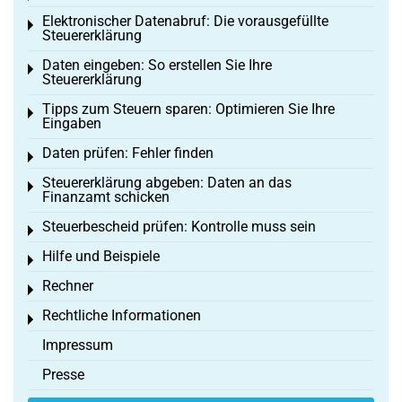
Elektronischer Datenabruf: Die vorausgefüllte
Toggle menu
Steuererklärung
Daten eingeben: So erstellen Sie Ihre
Toggle menu
Steuererklärung
Tipps zum Steuern sparen: Optimieren Sie Ihre
Toggle menu
Eingaben
Daten prüfen: Fehler finden
Toggle menu
Steuererklärung abgeben: Daten an das
Toggle menu
Finanzamt schicken
Steuerbescheid prüfen: Kontrolle muss sein
Toggle menu
Hilfe und Beispiele
Toggle menu
Rechner
Toggle menu
Rechtliche Informationen
Toggle menu
Impressum
Presse