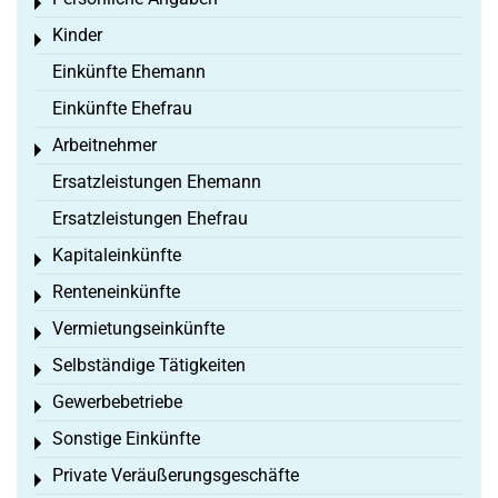
Toggle menu
Kinder
Toggle menu
Einkünfte Ehemann
Einkünfte Ehefrau
Arbeitnehmer
Toggle menu
Ersatzleistungen Ehemann
Ersatzleistungen Ehefrau
Kapitaleinkünfte
Toggle menu
Renteneinkünfte
Toggle menu
Vermietungseinkünfte
Toggle menu
Selbständige Tätigkeiten
Toggle menu
Gewerbebetriebe
Toggle menu
Sonstige Einkünfte
Toggle menu
Private Veräußerungsgeschäfte
Toggle menu