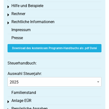
Hilfe und Beispiele
Toggle menu
Rechner
Toggle menu
Rechtliche Informationen
Toggle menu
Impressum
Presse
Download des kostenlosen Programm-Handbuchs als .pdf Datei
Steuerhandbuch:
Auswahl Steuerjahr:
Familienstand
Anlage EÜR
Toggle menu
Persönliche Angaben