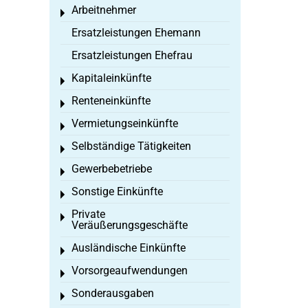
Arbeitnehmer
Toggle menu
Ersatzleistungen Ehemann
Ersatzleistungen Ehefrau
Kapitaleinkünfte
Toggle menu
Renteneinkünfte
Toggle menu
Vermietungseinkünfte
Toggle menu
Selbständige Tätigkeiten
Toggle menu
Gewerbebetriebe
Toggle menu
Sonstige Einkünfte
Toggle menu
Private
Toggle menu
Veräußerungsgeschäfte
Ausländische Einkünfte
Toggle menu
Vorsorgeaufwendungen
Toggle menu
Sonderausgaben
Toggle menu