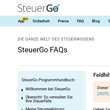
NEU
App
Sicherheit
Preise
FAQ
Blog
DIE GANZE WELT DES STEUERWISSENS
SteuerGo FAQs
Feldhi
SteuerGo Programmhandbuch:
Dieser 
Willkommen bei SteuerGo
Toggle menu
(2025):
Übersicht: So verwalten Sie
Toggle menu
Ihre Steuerfälle
Meine Steuererklärung
Geben Si