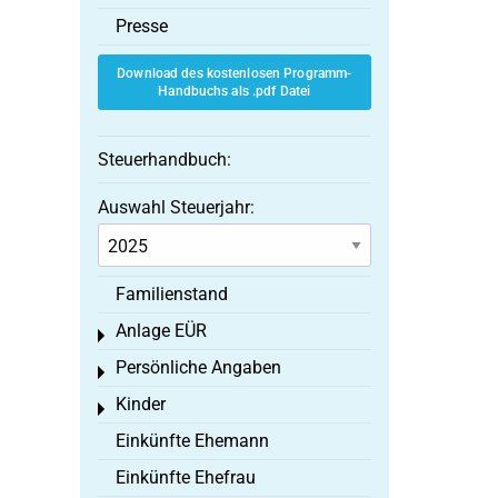
Presse
Download des kostenlosen Programm-
Handbuchs als .pdf Datei
Steuerhandbuch:
Auswahl Steuerjahr:
Familienstand
Anlage EÜR
Toggle menu
Persönliche Angaben
Toggle menu
Kinder
Toggle menu
Einkünfte Ehemann
Einkünfte Ehefrau