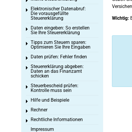
Toggle menu
Versicher
Elektronischer Datenabruf:
Toggle menu
Die vorausgefüllte
Steuererklärung
Wichtig:
B
Daten eingeben: So erstellen
Toggle menu
Sie Ihre Steuererklärung
Tipps zum Steuern sparen:
Toggle menu
Optimieren Sie Ihre Eingaben
Daten prüfen: Fehler finden
Toggle menu
Steuererklärung abgeben:
Toggle menu
Daten an das Finanzamt
schicken
Steuerbescheid prüfen:
Toggle menu
Kontrolle muss sein
Hilfe und Beispiele
Toggle menu
Rechner
Toggle menu
Rechtliche Informationen
Toggle menu
Impressum