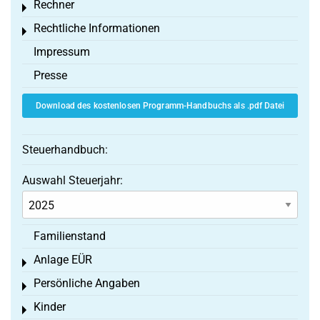
Rechner
Toggle menu
Rechtliche Informationen
Toggle menu
Impressum
Presse
Download des kostenlosen Programm-Handbuchs als .pdf Datei
Steuerhandbuch:
Auswahl Steuerjahr:
Familienstand
Anlage EÜR
Toggle menu
Persönliche Angaben
Toggle menu
Kinder
Toggle menu