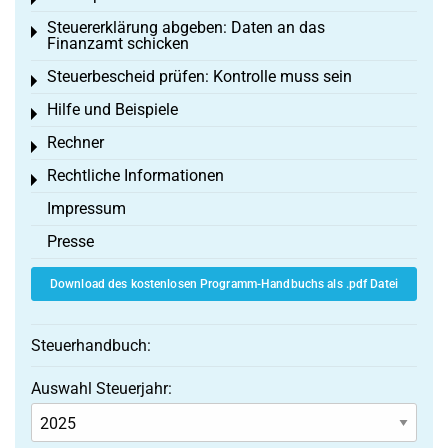
Toggle menu
Steuererklärung abgeben: Daten an das
Toggle menu
Finanzamt schicken
Steuerbescheid prüfen: Kontrolle muss sein
Toggle menu
Hilfe und Beispiele
Toggle menu
Rechner
Toggle menu
Rechtliche Informationen
Toggle menu
Impressum
Presse
Download des kostenlosen Programm-Handbuchs als .pdf Datei
Steuerhandbuch:
Auswahl Steuerjahr: