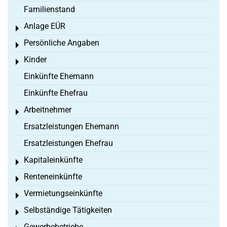
Familienstand
Anlage EÜR
Toggle menu
Persönliche Angaben
Toggle menu
Kinder
Toggle menu
Einkünfte Ehemann
Einkünfte Ehefrau
Arbeitnehmer
Toggle menu
Ersatzleistungen Ehemann
Ersatzleistungen Ehefrau
Kapitaleinkünfte
Toggle menu
Renteneinkünfte
Toggle menu
Vermietungseinkünfte
Toggle menu
Selbständige Tätigkeiten
Toggle menu
Gewerbebetriebe