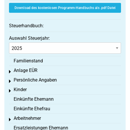
Download des kostenlosen Programm-Handbuchs als .pdf Datei
Steuerhandbuch:
Auswahl Steuerjahr:
Familienstand
Anlage EÜR
Toggle menu
Persönliche Angaben
Toggle menu
Kinder
Toggle menu
Einkünfte Ehemann
Einkünfte Ehefrau
Arbeitnehmer
Toggle menu
Ersatzleistungen Ehemann