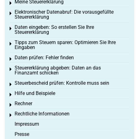
Meine Steuererklärung
Toggle menu
Elektronischer Datenabruf: Die vorausgefüllte
Toggle menu
Steuererklärung
Daten eingeben: So erstellen Sie Ihre
Toggle menu
Steuererklärung
Tipps zum Steuern sparen: Optimieren Sie Ihre
Toggle menu
Eingaben
Daten prüfen: Fehler finden
Toggle menu
Steuererklärung abgeben: Daten an das
Toggle menu
Finanzamt schicken
Steuerbescheid prüfen: Kontrolle muss sein
Toggle menu
Hilfe und Beispiele
Toggle menu
Rechner
Toggle menu
Rechtliche Informationen
Toggle menu
Impressum
Presse