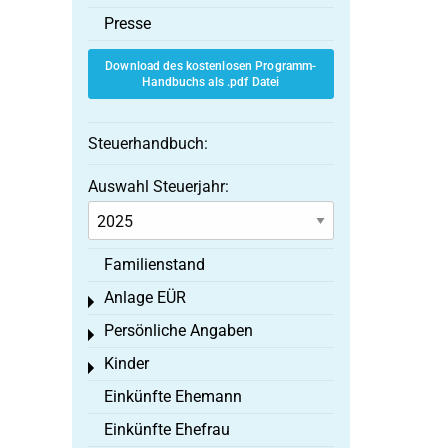
Presse
Download des kostenlosen Programm-
Handbuchs als .pdf Datei
Steuerhandbuch:
Auswahl Steuerjahr:
Familienstand
Anlage EÜR
Toggle menu
Persönliche Angaben
Toggle menu
Kinder
Toggle menu
Einkünfte Ehemann
Einkünfte Ehefrau