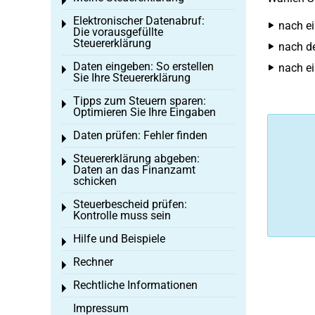
Toggle menu
Elektronischer Datenabruf:
Toggle menu
nach e
Die vorausgefüllte
Steuererklärung
nach de
Daten eingeben: So erstellen
nach e
Toggle menu
Sie Ihre Steuererklärung
Tipps zum Steuern sparen:
Toggle menu
Optimieren Sie Ihre Eingaben
Daten prüfen: Fehler finden
Toggle menu
Steuererklärung abgeben:
Toggle menu
Daten an das Finanzamt
schicken
Steuerbescheid prüfen:
Toggle menu
Kontrolle muss sein
Hilfe und Beispiele
Toggle menu
Rechner
Toggle menu
Rechtliche Informationen
Toggle menu
Impressum