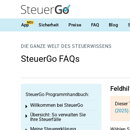
NEU
App
Sicherheit
Preise
FAQ
Blog
DIE GANZE WELT DES STEUERWISSENS
SteuerGo FAQs
Feldhi
SteuerGo Programmhandbuch:
Dieser 
Willkommen bei SteuerGo
Toggle menu
(2025):
Übersicht: So verwalten Sie
Toggle menu
Ihre Steuerfälle
Meine Steuererklärung
Wählen Si