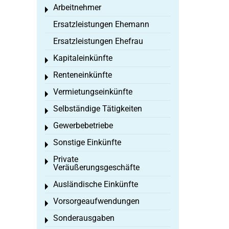
Arbeitnehmer
Toggle menu
Ersatzleistungen Ehemann
Ersatzleistungen Ehefrau
Kapitaleinkünfte
Toggle menu
Renteneinkünfte
Toggle menu
Vermietungseinkünfte
Toggle menu
Selbständige Tätigkeiten
Toggle menu
Gewerbebetriebe
Toggle menu
Sonstige Einkünfte
Toggle menu
Private
Toggle menu
Veräußerungsgeschäfte
Ausländische Einkünfte
Toggle menu
Vorsorgeaufwendungen
Toggle menu
Sonderausgaben
Toggle menu