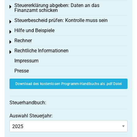
Steuererklärung abgeben: Daten an das
Toggle menu
Finanzamt schicken
Steuerbescheid prüfen: Kontrolle muss sein
Toggle menu
Hilfe und Beispiele
Toggle menu
Rechner
Toggle menu
Rechtliche Informationen
Toggle menu
Impressum
Presse
Download des kostenlosen Programm-Handbuchs als .pdf Datei
Steuerhandbuch:
Auswahl Steuerjahr: