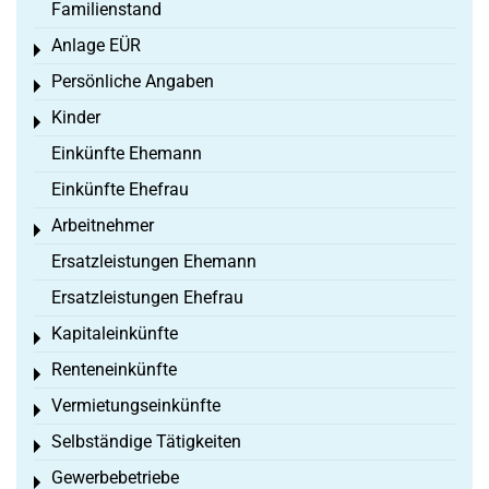
Familienstand
Anlage EÜR
Toggle menu
Persönliche Angaben
Toggle menu
Kinder
Toggle menu
Einkünfte Ehemann
Einkünfte Ehefrau
Arbeitnehmer
Toggle menu
Ersatzleistungen Ehemann
Ersatzleistungen Ehefrau
Kapitaleinkünfte
Toggle menu
Renteneinkünfte
Toggle menu
Vermietungseinkünfte
Toggle menu
Selbständige Tätigkeiten
Toggle menu
Gewerbebetriebe
Toggle menu