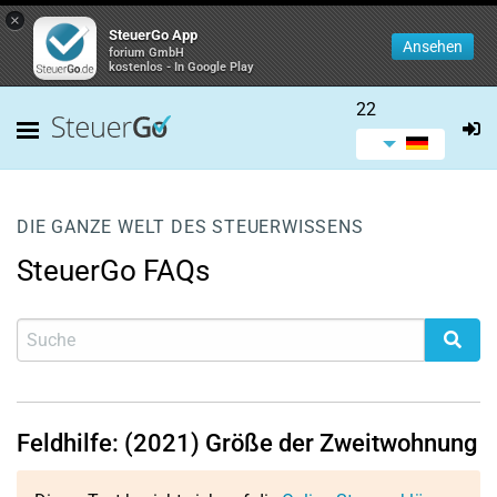
×
SteuerGo App
Ansehen
forium GmbH
kostenlos - In Google Play
22
DIE GANZE WELT DES STEUERWISSENS
SteuerGo FAQs
Feldhilfe: (2021) Größe der Zweitwohnung