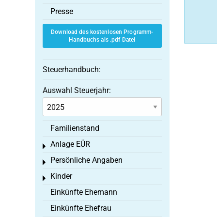
Presse
Download des kostenlosen Programm-
Handbuchs als .pdf Datei
Steuerhandbuch:
Auswahl Steuerjahr:
Familienstand
Anlage EÜR
Toggle menu
Persönliche Angaben
Toggle menu
Kinder
Toggle menu
Einkünfte Ehemann
Einkünfte Ehefrau