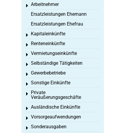
Arbeitnehmer
Toggle menu
Ersatzleistungen Ehemann
Ersatzleistungen Ehefrau
Kapitaleinkünfte
Toggle menu
Renteneinkünfte
Toggle menu
Vermietungseinkünfte
Toggle menu
Selbständige Tätigkeiten
Toggle menu
Gewerbebetriebe
Toggle menu
Sonstige Einkünfte
Toggle menu
Private
Toggle menu
Veräußerungsgeschäfte
Ausländische Einkünfte
Toggle menu
Vorsorgeaufwendungen
Toggle menu
Sonderausgaben
Toggle menu