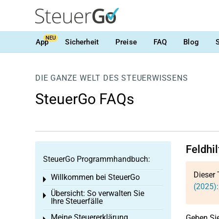
NEU
App
Sicherheit
Preise
FAQ
Blog
DIE GANZE WELT DES STEUERWISSENS
SteuerGo FAQs
Feldhi
SteuerGo Programmhandbuch:
Dieser 
Willkommen bei SteuerGo
Toggle menu
(2025):
Übersicht: So verwalten Sie
Toggle menu
Ihre Steuerfälle
Meine Steuererklärung
Geben Sie