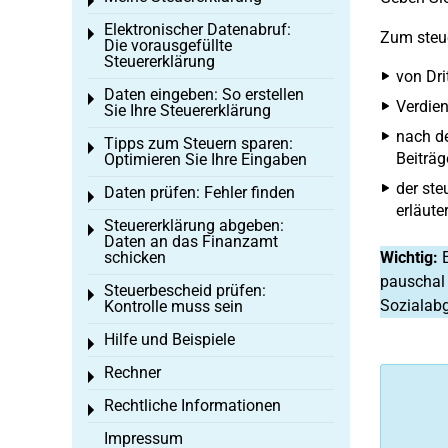
Toggle menu
Elektronischer Datenabruf:
Toggle menu
Zum steue
Die vorausgefüllte
Steuererklärung
von Dri
Daten eingeben: So erstellen
Toggle menu
Verdien
Sie Ihre Steuererklärung
nach de
Tipps zum Steuern sparen:
Toggle menu
Beiträg
Optimieren Sie Ihre Eingaben
der ste
Daten prüfen: Fehler finden
Toggle menu
erläuter
Steuererklärung abgeben:
Toggle menu
Daten an das Finanzamt
schicken
Wichtig:
E
pauschal 
Steuerbescheid prüfen:
Toggle menu
Sozialabg
Kontrolle muss sein
Hilfe und Beispiele
Toggle menu
Rechner
Toggle menu
Rechtliche Informationen
Toggle menu
Impressum