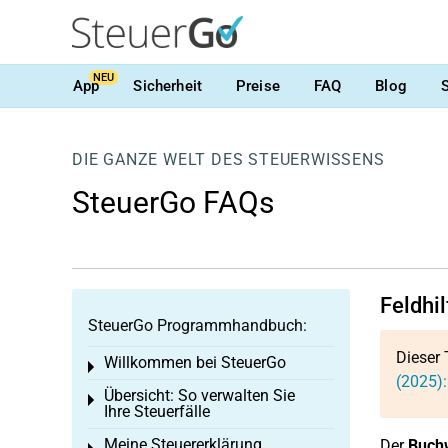
NEU
App
Sicherheit
Preise
FAQ
Blog
DIE GANZE WELT DES STEUERWISSENS
SteuerGo FAQs
Feldhi
SteuerGo Programmhandbuch:
Dieser 
Willkommen bei SteuerGo
Toggle menu
(2025)
Übersicht: So verwalten Sie
Toggle menu
Ihre Steuerfälle
Meine Steuererklärung
Der
Buchw