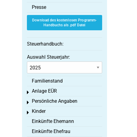
Presse
Download des kostenlosen Programm-
Handbuchs als .pdf Datei
Steuerhandbuch:
Auswahl Steuerjahr:
Familienstand
Anlage EÜR
Toggle menu
Persönliche Angaben
Toggle menu
Kinder
Toggle menu
Einkünfte Ehemann
Einkünfte Ehefrau