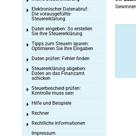
Toggle menu
Gewinner
Elektronischer Datenabruf:
Toggle menu
Die vorausgefüllte
Steuererklärung
Daten eingeben: So erstellen
Toggle menu
Sie Ihre Steuererklärung
Tipps zum Steuern sparen:
Toggle menu
Optimieren Sie Ihre Eingaben
Daten prüfen: Fehler finden
Toggle menu
Steuererklärung abgeben:
Toggle menu
Daten an das Finanzamt
schicken
Steuerbescheid prüfen:
Toggle menu
Kontrolle muss sein
Hilfe und Beispiele
Toggle menu
Rechner
Toggle menu
Rechtliche Informationen
Toggle menu
Impressum