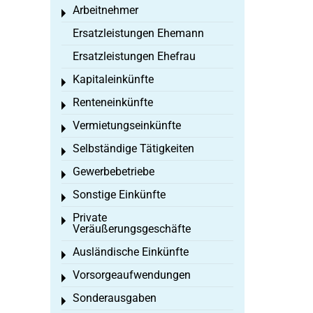
Arbeitnehmer
Toggle menu
Ersatzleistungen Ehemann
Ersatzleistungen Ehefrau
Kapitaleinkünfte
Toggle menu
Renteneinkünfte
Toggle menu
Vermietungseinkünfte
Toggle menu
Selbständige Tätigkeiten
Toggle menu
Gewerbebetriebe
Toggle menu
Sonstige Einkünfte
Toggle menu
Private
Toggle menu
Veräußerungsgeschäfte
Ausländische Einkünfte
Toggle menu
Vorsorgeaufwendungen
Toggle menu
Sonderausgaben
Toggle menu