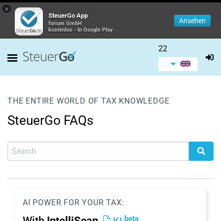
×
SteuerGo App
Ansehen
forium GmbH
kostenlos - In Google Play
22
THE ENTIRE WORLD OF TAX KNOWLEDGE
SteuerGo FAQs
AI POWER FOR YOUR TAX:
beta
With
IntelliScan