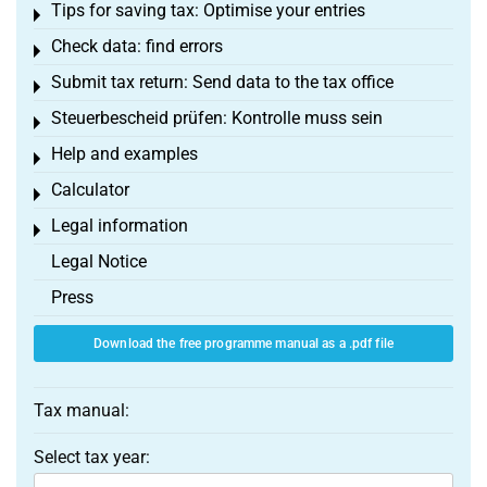
Tips for saving tax: Optimise your entries
Toggle menu
Check data: find errors
Toggle menu
Submit tax return: Send data to the tax office
Toggle menu
Steuerbescheid prüfen: Kontrolle muss sein
Toggle menu
Help and examples
Toggle menu
Calculator
Toggle menu
Legal information
Toggle menu
Legal Notice
Press
Download the free programme manual as a .pdf file
Tax manual:
Select tax year: