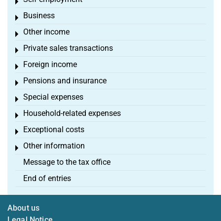
Toggle menu
Business
Toggle menu
Other income
Toggle menu
Private sales transactions
Toggle menu
Foreign income
Toggle menu
Pensions and insurance
Toggle menu
Special expenses
Toggle menu
Household-related expenses
Toggle menu
Exceptional costs
Toggle menu
Other information
Toggle menu
Message to the tax office
End of entries
About us
Legal Notice