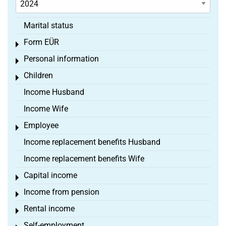
Marital status
Form EÜR
Toggle menu
Personal information
Toggle menu
Children
Toggle menu
Income Husband
Income Wife
Employee
Toggle menu
Income replacement benefits Husband
Income replacement benefits Wife
Capital income
Toggle menu
Income from pension
Toggle menu
Rental income
Toggle menu
Self-employment