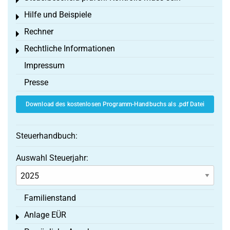
Toggle menu
Hilfe und Beispiele
Toggle menu
Rechner
Toggle menu
Rechtliche Informationen
Toggle menu
Impressum
Presse
Download des kostenlosen Programm-Handbuchs als .pdf Datei
Steuerhandbuch:
Auswahl Steuerjahr:
Familienstand
Anlage EÜR
Toggle menu