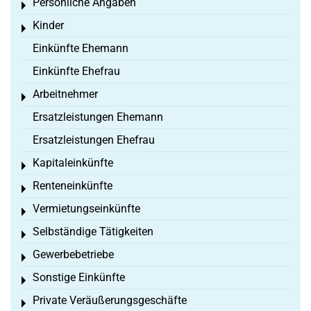
Persönliche Angaben
Toggle menu
Kinder
Toggle menu
Einkünfte Ehemann
Einkünfte Ehefrau
Arbeitnehmer
Toggle menu
Ersatzleistungen Ehemann
Ersatzleistungen Ehefrau
Kapitaleinkünfte
Toggle menu
Renteneinkünfte
Toggle menu
Vermietungseinkünfte
Toggle menu
Selbständige Tätigkeiten
Toggle menu
Gewerbebetriebe
Toggle menu
Sonstige Einkünfte
Toggle menu
Private Veräußerungsgeschäfte
Toggle menu