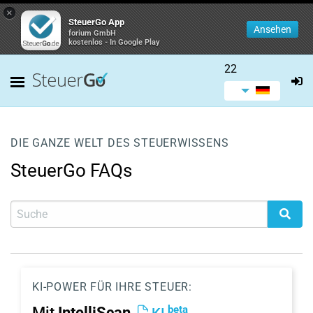
×
SteuerGo App
Ansehen
forium GmbH
kostenlos - In Google Play
22
DIE GANZE WELT DES STEUERWISSENS
SteuerGo FAQs
KI-POWER FÜR IHRE STEUER:
beta
Mit
IntelliScan