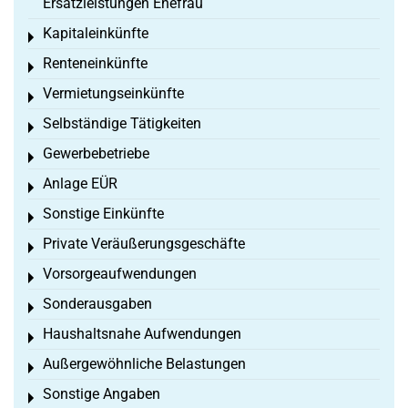
Ersatzleistungen Ehefrau
Kapitaleinkünfte
Toggle menu
Renteneinkünfte
Toggle menu
Vermietungseinkünfte
Toggle menu
Selbständige Tätigkeiten
Toggle menu
Gewerbebetriebe
Toggle menu
Anlage EÜR
Toggle menu
Sonstige Einkünfte
Toggle menu
Private Veräußerungsgeschäfte
Toggle menu
Vorsorgeaufwendungen
Toggle menu
Sonderausgaben
Toggle menu
Haushaltsnahe Aufwendungen
Toggle menu
Außergewöhnliche Belastungen
Toggle menu
Sonstige Angaben
Toggle menu