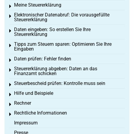
Meine Steuererklärung
Toggle menu
Elektronischer Datenabruf: Die vorausgefüllte
Toggle menu
Steuererklärung
Daten eingeben: So erstellen Sie Ihre
Toggle menu
Steuererklärung
Tipps zum Steuern sparen: Optimieren Sie Ihre
Toggle menu
Eingaben
Daten prüfen: Fehler finden
Toggle menu
Steuererklärung abgeben: Daten an das
Toggle menu
Finanzamt schicken
Steuerbescheid prüfen: Kontrolle muss sein
Toggle menu
Hilfe und Beispiele
Toggle menu
Rechner
Toggle menu
Rechtliche Informationen
Toggle menu
Impressum
Presse