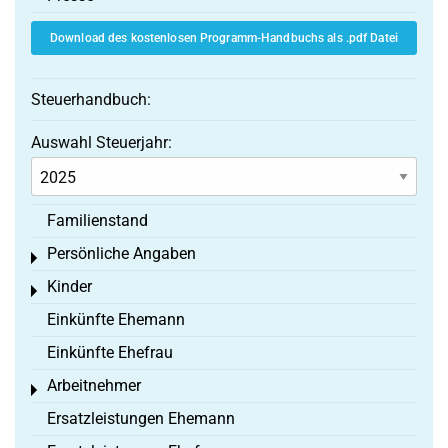
Download des kostenlosen Programm-Handbuchs als .pdf Datei
Steuerhandbuch:
Auswahl Steuerjahr:
Familienstand
Persönliche Angaben
Toggle menu
Kinder
Toggle menu
Einkünfte Ehemann
Einkünfte Ehefrau
Arbeitnehmer
Toggle menu
Ersatzleistungen Ehemann