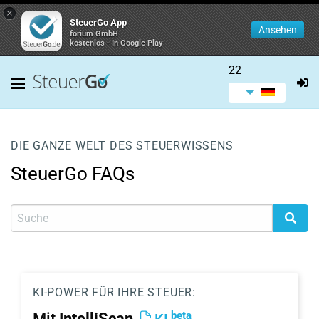
×
SteuerGo App
Ansehen
forium GmbH
kostenlos - In Google Play
22
DIE GANZE WELT DES STEUERWISSENS
SteuerGo FAQs
KI-POWER FÜR IHRE STEUER:
beta
Mit
IntelliScan