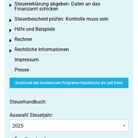
Steuererklärung abgeben: Daten an das
Toggle menu
Finanzamt schicken
Steuerbescheid prüfen: Kontrolle muss sein
Toggle menu
Hilfe und Beispiele
Toggle menu
Rechner
Toggle menu
Rechtliche Informationen
Toggle menu
Impressum
Presse
Download des kostenlosen Programm-Handbuchs als .pdf Datei
Steuerhandbuch:
Auswahl Steuerjahr: