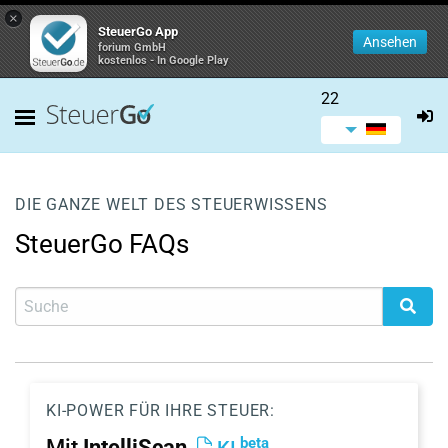
×
SteuerGo App
Ansehen
forium GmbH
kostenlos - In Google Play
22
DIE GANZE WELT DES STEUERWISSENS
SteuerGo FAQs
KI-POWER FÜR IHRE STEUER:
beta
Mit
IntelliScan