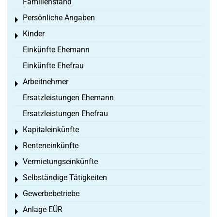
Familienstand
Persönliche Angaben
Toggle menu
Kinder
Toggle menu
Einkünfte Ehemann
Einkünfte Ehefrau
Arbeitnehmer
Toggle menu
Ersatzleistungen Ehemann
Ersatzleistungen Ehefrau
Kapitaleinkünfte
Toggle menu
Renteneinkünfte
Toggle menu
Vermietungseinkünfte
Toggle menu
Selbständige Tätigkeiten
Toggle menu
Gewerbebetriebe
Toggle menu
Anlage EÜR
Toggle menu