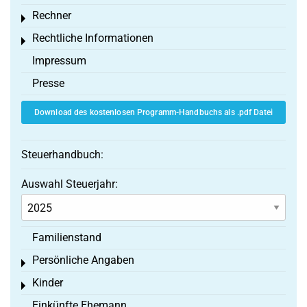
Rechner
Toggle menu
Rechtliche Informationen
Toggle menu
Impressum
Presse
Download des kostenlosen Programm-Handbuchs als .pdf Datei
Steuerhandbuch:
Auswahl Steuerjahr:
Familienstand
Persönliche Angaben
Toggle menu
Kinder
Toggle menu
Einkünfte Ehemann