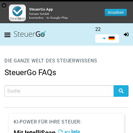
×
SteuerGo App
Ansehen
forium GmbH
kostenlos - In Google Play
22
DIE GANZE WELT DES STEUERWISSENS
SteuerGo FAQs
KI-POWER FÜR IHRE STEUER:
beta
Mit
IntelliScan