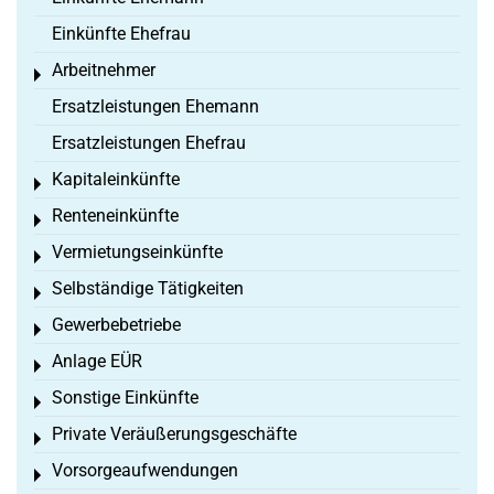
Einkünfte Ehefrau
Arbeitnehmer
Toggle menu
Ersatzleistungen Ehemann
Ersatzleistungen Ehefrau
Kapitaleinkünfte
Toggle menu
Renteneinkünfte
Toggle menu
Vermietungseinkünfte
Toggle menu
Selbständige Tätigkeiten
Toggle menu
Gewerbebetriebe
Toggle menu
Anlage EÜR
Toggle menu
Sonstige Einkünfte
Toggle menu
Private Veräußerungsgeschäfte
Toggle menu
Vorsorgeaufwendungen
Toggle menu