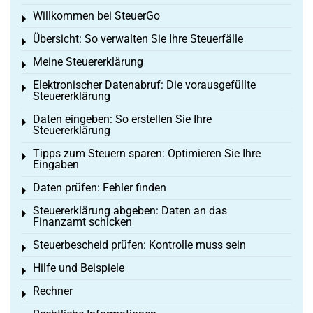
Willkommen bei SteuerGo
Toggle menu
Übersicht: So verwalten Sie Ihre Steuerfälle
Toggle menu
Meine Steuererklärung
Toggle menu
Elektronischer Datenabruf: Die vorausgefüllte
Toggle menu
Steuererklärung
Daten eingeben: So erstellen Sie Ihre
Toggle menu
Steuererklärung
Tipps zum Steuern sparen: Optimieren Sie Ihre
Toggle menu
Eingaben
Daten prüfen: Fehler finden
Toggle menu
Steuererklärung abgeben: Daten an das
Toggle menu
Finanzamt schicken
Steuerbescheid prüfen: Kontrolle muss sein
Toggle menu
Hilfe und Beispiele
Toggle menu
Rechner
Toggle menu