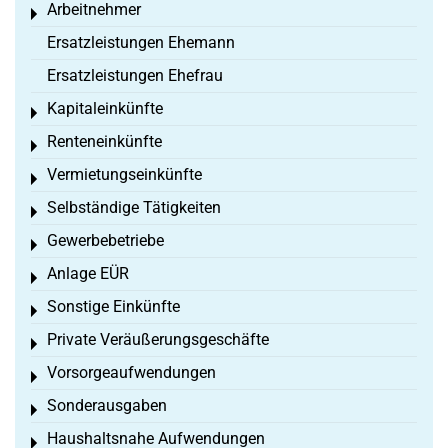
Arbeitnehmer
Toggle menu
Ersatzleistungen Ehemann
Ersatzleistungen Ehefrau
Kapitaleinkünfte
Toggle menu
Renteneinkünfte
Toggle menu
Vermietungseinkünfte
Toggle menu
Selbständige Tätigkeiten
Toggle menu
Gewerbebetriebe
Toggle menu
Anlage EÜR
Toggle menu
Sonstige Einkünfte
Toggle menu
Private Veräußerungsgeschäfte
Toggle menu
Vorsorgeaufwendungen
Toggle menu
Sonderausgaben
Toggle menu
Haushaltsnahe Aufwendungen
Toggle menu