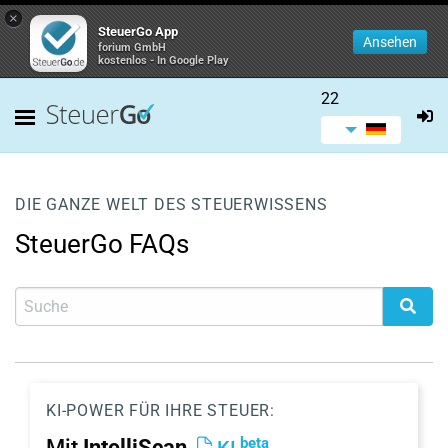
×
SteuerGo App
Ansehen
forium GmbH
kostenlos - In Google Play
22
DIE GANZE WELT DES STEUERWISSENS
SteuerGo FAQs
KI-POWER FÜR IHRE STEUER:
beta
Mit
IntelliScan