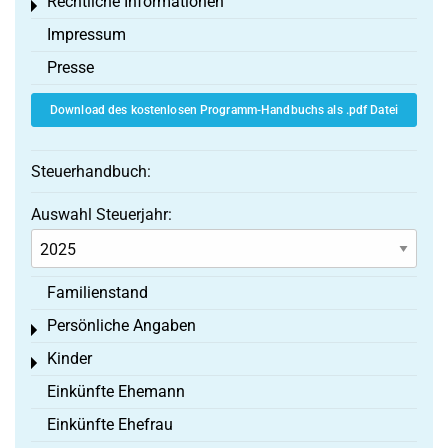
Rechtliche Informationen
Toggle menu
Impressum
Presse
Download des kostenlosen Programm-Handbuchs als .pdf Datei
Steuerhandbuch:
Auswahl Steuerjahr:
Familienstand
Persönliche Angaben
Toggle menu
Kinder
Toggle menu
Einkünfte Ehemann
Einkünfte Ehefrau