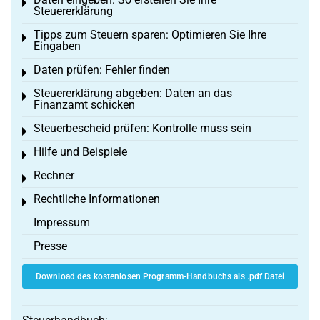
Toggle menu
Steuererklärung
Tipps zum Steuern sparen: Optimieren Sie Ihre
Toggle menu
Eingaben
Daten prüfen: Fehler finden
Toggle menu
Steuererklärung abgeben: Daten an das
Toggle menu
Finanzamt schicken
Steuerbescheid prüfen: Kontrolle muss sein
Toggle menu
Hilfe und Beispiele
Toggle menu
Rechner
Toggle menu
Rechtliche Informationen
Toggle menu
Impressum
Presse
Download des kostenlosen Programm-Handbuchs als .pdf Datei