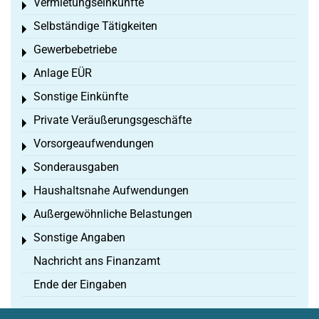
Vermietungseinkünfte
Toggle menu
Selbständige Tätigkeiten
Toggle menu
Gewerbebetriebe
Toggle menu
Anlage EÜR
Toggle menu
Sonstige Einkünfte
Toggle menu
Private Veräußerungsgeschäfte
Toggle menu
Vorsorgeaufwendungen
Toggle menu
Sonderausgaben
Toggle menu
Haushaltsnahe Aufwendungen
Toggle menu
Außergewöhnliche Belastungen
Toggle menu
Sonstige Angaben
Toggle menu
Nachricht ans Finanzamt
Ende der Eingaben