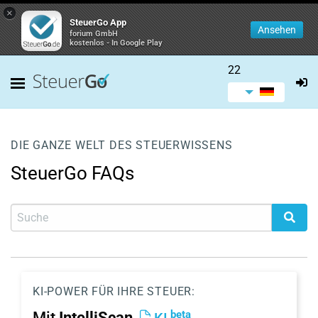
×
SteuerGo App
Ansehen
forium GmbH
kostenlos - In Google Play
22
DIE GANZE WELT DES STEUERWISSENS
SteuerGo FAQs
KI-POWER FÜR IHRE STEUER:
beta
Mit
IntelliScan