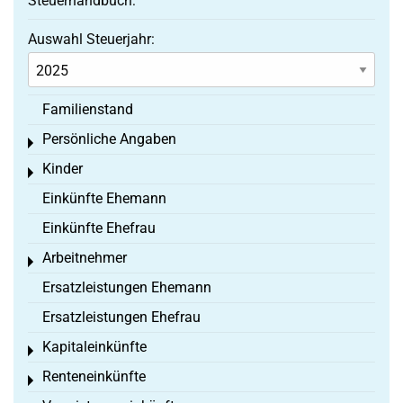
Steuerhandbuch:
Auswahl Steuerjahr:
Familienstand
Persönliche Angaben
Toggle menu
Kinder
Toggle menu
Einkünfte Ehemann
Einkünfte Ehefrau
Arbeitnehmer
Toggle menu
Ersatzleistungen Ehemann
Ersatzleistungen Ehefrau
Kapitaleinkünfte
Toggle menu
Renteneinkünfte
Toggle menu