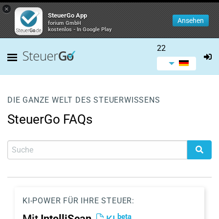
×
SteuerGo App
Ansehen
forium GmbH
kostenlos - In Google Play
22
DIE GANZE WELT DES STEUERWISSENS
SteuerGo FAQs
KI-POWER FÜR IHRE STEUER:
beta
Mit
IntelliScan