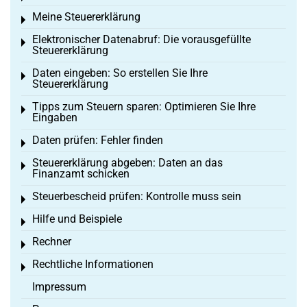
Meine Steuererklärung
Toggle menu
Elektronischer Datenabruf: Die vorausgefüllte
Toggle menu
Steuererklärung
Daten eingeben: So erstellen Sie Ihre
Toggle menu
Steuererklärung
Tipps zum Steuern sparen: Optimieren Sie Ihre
Toggle menu
Eingaben
Daten prüfen: Fehler finden
Toggle menu
Steuererklärung abgeben: Daten an das
Toggle menu
Finanzamt schicken
Steuerbescheid prüfen: Kontrolle muss sein
Toggle menu
Hilfe und Beispiele
Toggle menu
Rechner
Toggle menu
Rechtliche Informationen
Toggle menu
Impressum