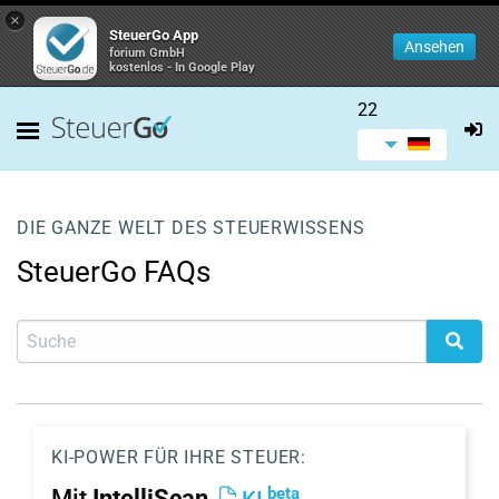
×
SteuerGo App
Ansehen
forium GmbH
kostenlos - In Google Play
22
DIE GANZE WELT DES STEUERWISSENS
SteuerGo FAQs
KI-POWER FÜR IHRE STEUER:
beta
Mit
IntelliScan