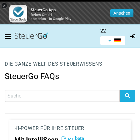
×
SteuerGo App
Ansehen
forium GmbH
kostenlos - In Google Play
22
DIE GANZE WELT DES STEUERWISSENS
SteuerGo FAQs
KI-POWER FÜR IHRE STEUER:
beta
Mit
IntelliScan