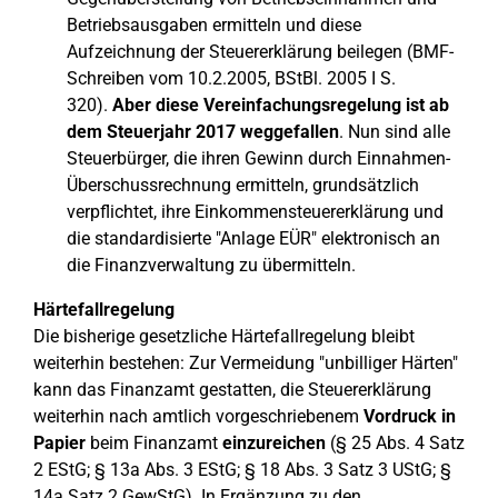
Betriebsausgaben ermitteln und diese
Aufzeichnung der Steuererklärung beilegen (BMF-
Schreiben vom 10.2.2005, BStBl. 2005 I S.
320).
Aber diese Vereinfachungsregelung ist ab
dem Steuerjahr 2017 weggefallen
. Nun sind alle
Steuerbürger, die ihren Gewinn durch Einnahmen-
Überschussrechnung ermitteln, grundsätzlich
verpflichtet, ihre Einkommensteuererklärung und
die standardisierte "Anlage EÜR" elektronisch an
die Finanzverwaltung zu übermitteln.
Härtefallregelung
Die bisherige gesetzliche Härtefallregelung bleibt
weiterhin bestehen: Zur Vermeidung "unbilliger Härten"
kann das Finanzamt gestatten, die Steuererklärung
weiterhin nach amtlich vorgeschriebenem
Vordruck in
Papier
beim Finanzamt
einzureichen
(§ 25 Abs. 4 Satz
2 EStG; § 13a Abs. 3 EStG; § 18 Abs. 3 Satz 3 UStG; §
14a Satz 2 GewStG). In Ergänzung zu den