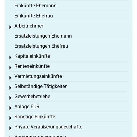
Einkünfte Ehemann
Einkünfte Ehefrau
Arbeitnehmer
Toggle menu
Ersatzleistungen Ehemann
Ersatzleistungen Ehefrau
Kapitaleinkünfte
Toggle menu
Renteneinkünfte
Toggle menu
Vermietungseinkünfte
Toggle menu
Selbständige Tätigkeiten
Toggle menu
Gewerbebetriebe
Toggle menu
Anlage EÜR
Toggle menu
Sonstige Einkünfte
Toggle menu
Private Veräußerungsgeschäfte
Toggle menu
Vorsorgeaufwendungen