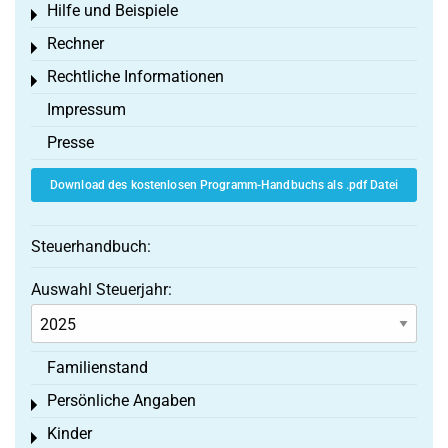
Hilfe und Beispiele
Toggle menu
Rechner
Toggle menu
Rechtliche Informationen
Toggle menu
Impressum
Presse
Download des kostenlosen Programm-Handbuchs als .pdf Datei
Steuerhandbuch:
Auswahl Steuerjahr:
Familienstand
Persönliche Angaben
Toggle menu
Kinder
Toggle menu