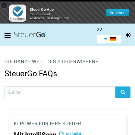
×
SteuerGo App
Ansehen
forium GmbH
kostenlos - In Google Play
22
DIE GANZE WELT DES STEUERWISSENS
SteuerGo FAQs
KI-POWER FÜR IHRE STEUER:
beta
Mit
IntelliScan