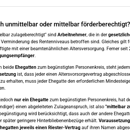
ch unmittelbar oder mittelbar förderberechtigt
elbar zulageberechtigt" sind
Arbeitnehmer
, die in der
gesetzlich
 Verminderung des Rentenniveaus betroffen sind. Gleiches gilt f
tigte mit einer beamtenähnlichen Altersversorgung. Ferner seit
gungsempfänger
.
n beide
Ehegatten
zum begünstigten Personenkreis, steht jedem 
setzung
ist, dass jeder einen Altersvorsorgevertrag abgeschloss
zu erhalten, muss jeder Ehegatte den erforderlichen Mindestei
en.
 jedoch
nur ein Ehegatte
zum begünstigten Personenkreis, hat der
ndiger) einen abgeleiteten Zulageanspruch, ist also
"mittelbar 
egünstigung wird berücksichtigt, dass auch der andere Ehegat
 er später geringere Hinterbliebenenbezüge erhält.
Voraussetzung
hegatten jeweils einen Riester-Vertrag
auf ihren Namen abgesc