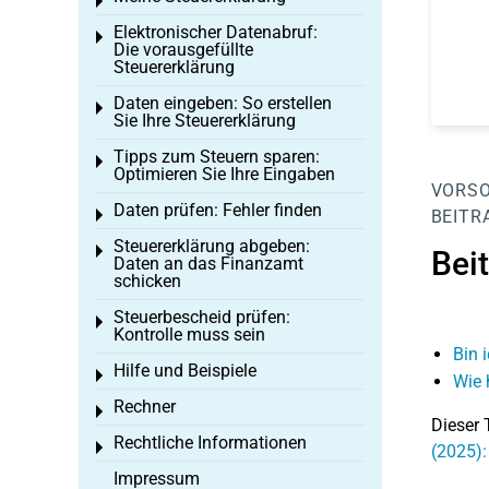
Toggle menu
Elektronischer Datenabruf:
Toggle menu
Die vorausgefüllte
Steuererklärung
Daten eingeben: So erstellen
Toggle menu
Sie Ihre Steuererklärung
Tipps zum Steuern sparen:
Toggle menu
Optimieren Sie Ihre Eingaben
VORS
Daten prüfen: Fehler finden
Toggle menu
BEITR
Steuererklärung abgeben:
Toggle menu
Bei
Daten an das Finanzamt
schicken
Steuerbescheid prüfen:
Toggle menu
Kontrolle muss sein
Bin 
Hilfe und Beispiele
Toggle menu
Wie 
Rechner
Toggle menu
Dieser 
Rechtliche Informationen
Toggle menu
(2025):
Impressum