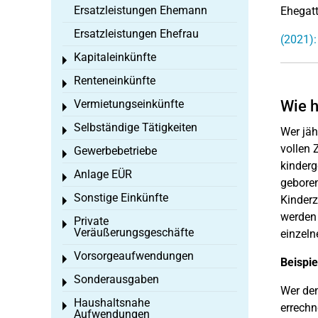
Ersatzleistungen Ehemann
Ehegatt
Ersatzleistungen Ehefrau
(2021):
Kapitaleinkünfte
Toggle menu
Renteneinkünfte
Toggle menu
Vermietungseinkünfte
Wie h
Toggle menu
Selbständige Tätigkeiten
Toggle menu
Wer jäh
vollen 
Gewerbebetriebe
Toggle menu
kinderg
Anlage EÜR
Toggle menu
geboren
Sonstige Einkünfte
Kinderz
Toggle menu
werden 
Private
Toggle menu
Veräußerungsgeschäfte
einzeln
Vorsorgeaufwendungen
Toggle menu
Beispie
Sonderausgaben
Toggle menu
Wer den
Haushaltsnahe
Toggle menu
errechn
Aufwendungen