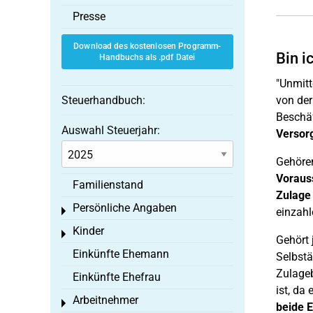
Presse
Download des kostenlosen Programm-
Bin i
Handbuchs als .pdf Datei
"Unmitt
Steuerhandbuch:
von der
Beschäf
Auswahl Steuerjahr:
Versor
Gehöre
Voraus
Familienstand
Zulage
Persönliche Angaben
Toggle menu
einzahl
Kinder
Toggle menu
Gehört
Einkünfte Ehemann
Selbstä
Zulageb
Einkünfte Ehefrau
ist, da
Arbeitnehmer
Toggle menu
beide E