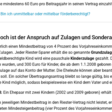
e mindestens 60 Euro pro Beitragsjahr in seinen Vertrag einzahlt
 Bin ich unmittelbar oder mittelbar förderberechtigt?
och ist der Anspruch auf Zulagen und Sonder
rlich einen Mindestbeitrag von 4 Prozent des Vorjahreseinkomme
Zulagen. Jeder Riester-Sparer erhält die so genannte
Grundzulag
eldberechtigte Kind wird eine pauschale
Kinderzulage
gezahlt. D
 wurden, und 300 Euro für Kinder, die ab dem 1.1.2008 geboren si
ulage auf das Konto der Mutter. Die Eheleute können aber bean
soll. Ein solcher Übertragungsantrag bleibt so lange gültig, bis e
e Kind möglich, sodass beispielsweise ein Kind dem Vater und e
l:
Ein Ehepaar mit zwei Kindern (2002 und 2009 geboren) erhält
 jeweiligen Mindestbeitrag in den Riester-Vertrag nicht leistet, e
eten Mindesteigenbeitrag (vier Prozent des Vorjahreseinkommen