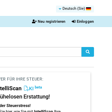
Deutsch (Sie)
Neu registrieren
Einloggen
ER FÜR IHRE STEUER:
beta
ntelliScan
KI
ühelosen Erstattung!
der Steuerstress!
ie hier, wie Sie mit
IntelliScan
Ihre