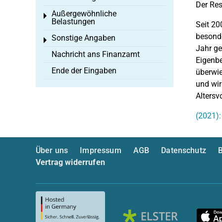
Der Res
Außergewöhnliche
Toggle menu
Belastungen
Seit 20
besonde
Sonstige Angaben
Toggle menu
Jahr ge
Nachricht ans Finanzamt
Eigenbe
Ende der Eingaben
überwie
und wir
Altersv
(2021):
Über uns
Impressum
AGB
Datenschutz
B
Vertrag widerrufen