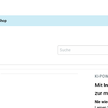
Shop
KI-POW
Mit
I
zur m
Nie wie
Lernen S