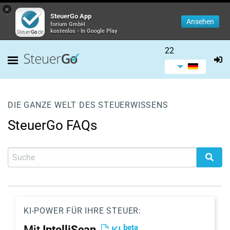
×
SteuerGo App
Ansehen
forium GmbH
kostenlos - In Google Play
22
DIE GANZE WELT DES STEUERWISSENS
SteuerGo FAQs
KI-POWER FÜR IHRE STEUER:
beta
Mit
IntelliScan