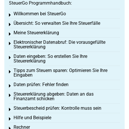
SteuerGo Programmhandbuch:
Willkommen bei SteuerGo
Toggle menu
Übersicht: So verwalten Sie Ihre Steuerfälle
Toggle menu
Meine Steuererklärung
Toggle menu
Elektronischer Datenabruf: Die vorausgefüllte
Toggle menu
Steuererklärung
Daten eingeben: So erstellen Sie Ihre
Toggle menu
Steuererklärung
Tipps zum Steuern sparen: Optimieren Sie Ihre
Toggle menu
Eingaben
Daten prüfen: Fehler finden
Toggle menu
Steuererklärung abgeben: Daten an das
Toggle menu
Finanzamt schicken
Steuerbescheid prüfen: Kontrolle muss sein
Toggle menu
Hilfe und Beispiele
Toggle menu
Rechner
Toggle menu