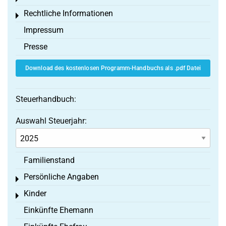
Rechtliche Informationen
Toggle menu
Impressum
Presse
Download des kostenlosen Programm-Handbuchs als .pdf Datei
Steuerhandbuch:
Auswahl Steuerjahr:
Familienstand
Persönliche Angaben
Toggle menu
Kinder
Toggle menu
Einkünfte Ehemann