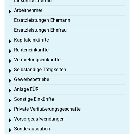
Einkünfte Ehefrau
Arbeitnehmer
Toggle menu
Ersatzleistungen Ehemann
Ersatzleistungen Ehefrau
Kapitaleinkünfte
Toggle menu
Renteneinkünfte
Toggle menu
Vermietungseinkünfte
Toggle menu
Selbständige Tätigkeiten
Toggle menu
Gewerbebetriebe
Toggle menu
Anlage EÜR
Toggle menu
Sonstige Einkünfte
Toggle menu
Private Veräußerungsgeschäfte
Toggle menu
Vorsorgeaufwendungen
Toggle menu
Sonderausgaben
Toggle menu