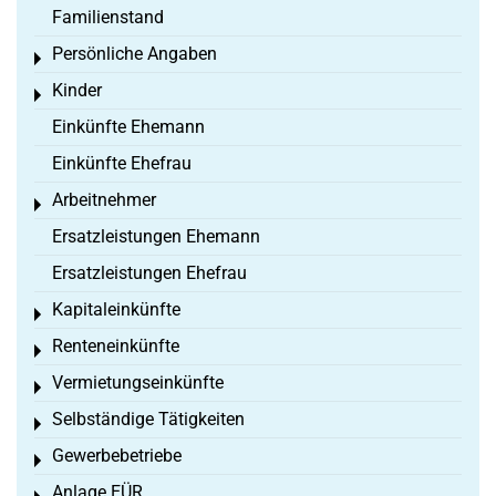
Familienstand
Persönliche Angaben
Toggle menu
Kinder
Toggle menu
Einkünfte Ehemann
Einkünfte Ehefrau
Arbeitnehmer
Toggle menu
Ersatzleistungen Ehemann
Ersatzleistungen Ehefrau
Kapitaleinkünfte
Toggle menu
Renteneinkünfte
Toggle menu
Vermietungseinkünfte
Toggle menu
Selbständige Tätigkeiten
Toggle menu
Gewerbebetriebe
Toggle menu
Anlage EÜR