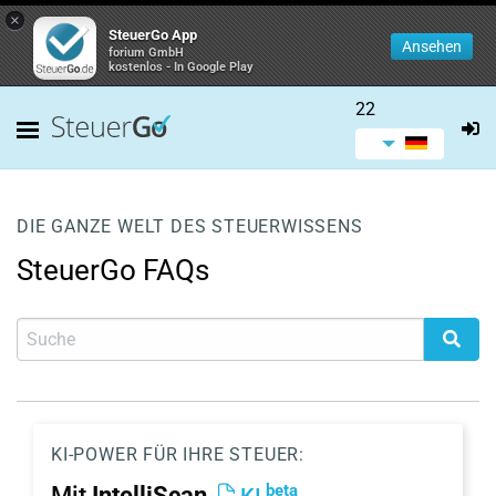
×
SteuerGo App
Ansehen
forium GmbH
kostenlos - In Google Play
22
DIE GANZE WELT DES STEUERWISSENS
SteuerGo FAQs
KI-POWER FÜR IHRE STEUER:
beta
Mit
IntelliScan