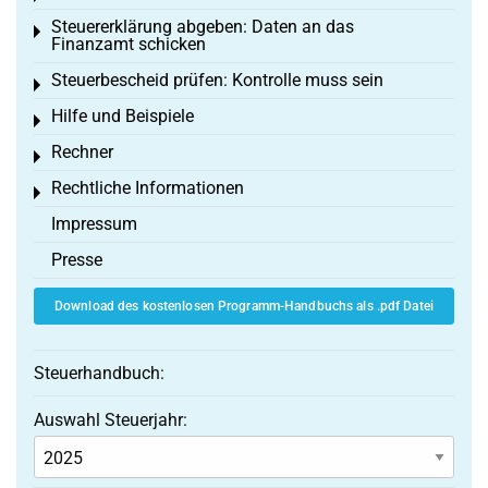
Steuererklärung abgeben: Daten an das
Toggle menu
Finanzamt schicken
Steuerbescheid prüfen: Kontrolle muss sein
Toggle menu
Hilfe und Beispiele
Toggle menu
Rechner
Toggle menu
Rechtliche Informationen
Toggle menu
Impressum
Presse
Download des kostenlosen Programm-Handbuchs als .pdf Datei
Steuerhandbuch:
Auswahl Steuerjahr: