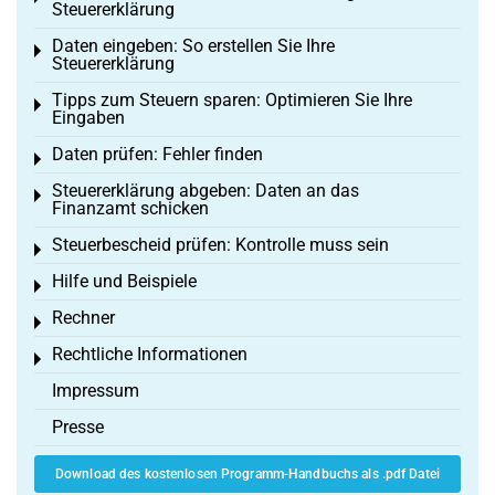
Steuererklärung
Daten eingeben: So erstellen Sie Ihre
Toggle menu
Steuererklärung
Tipps zum Steuern sparen: Optimieren Sie Ihre
Toggle menu
Eingaben
Daten prüfen: Fehler finden
Toggle menu
Steuererklärung abgeben: Daten an das
Toggle menu
Finanzamt schicken
Steuerbescheid prüfen: Kontrolle muss sein
Toggle menu
Hilfe und Beispiele
Toggle menu
Rechner
Toggle menu
Rechtliche Informationen
Toggle menu
Impressum
Presse
Download des kostenlosen Programm-Handbuchs als .pdf Datei