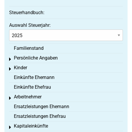
Steuerhandbuch:
Auswahl Steuerjahr:
Familienstand
Persönliche Angaben
Toggle menu
Kinder
Toggle menu
Einkünfte Ehemann
Einkünfte Ehefrau
Arbeitnehmer
Toggle menu
Ersatzleistungen Ehemann
Ersatzleistungen Ehefrau
Kapitaleinkünfte
Toggle menu