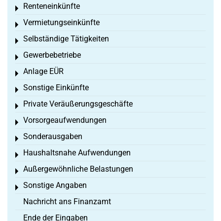
Renteneinkünfte
Toggle menu
Vermietungseinkünfte
Toggle menu
Selbständige Tätigkeiten
Toggle menu
Gewerbebetriebe
Toggle menu
Anlage EÜR
Toggle menu
Sonstige Einkünfte
Toggle menu
Private Veräußerungsgeschäfte
Toggle menu
Vorsorgeaufwendungen
Toggle menu
Sonderausgaben
Toggle menu
Haushaltsnahe Aufwendungen
Toggle menu
Außergewöhnliche Belastungen
Toggle menu
Sonstige Angaben
Toggle menu
Nachricht ans Finanzamt
Ende der Eingaben