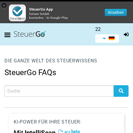
×
SteuerGo App
Ansehen
forium GmbH
kostenlos - In Google Play
22
DIE GANZE WELT DES STEUERWISSENS
SteuerGo FAQs
KI-POWER FÜR IHRE STEUER:
beta
Mit
IntelliScan