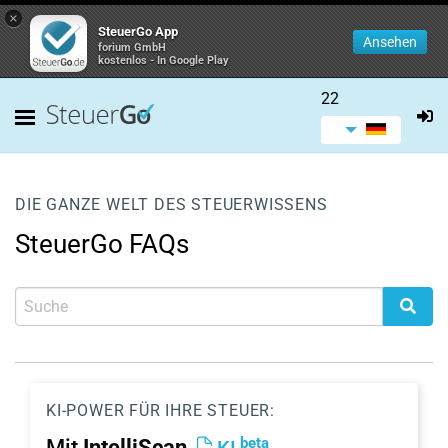
×
SteuerGo App
Ansehen
forium GmbH
kostenlos - In Google Play
22
DIE GANZE WELT DES STEUERWISSENS
SteuerGo FAQs
KI-POWER FÜR IHRE STEUER:
beta
Mit
IntelliScan