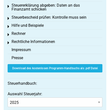
Steuererklärung abgeben: Daten an das
Toggle menu
Finanzamt schicken
Steuerbescheid prüfen: Kontrolle muss sein
Toggle menu
Hilfe und Beispiele
Toggle menu
Rechner
Toggle menu
Rechtliche Informationen
Toggle menu
Impressum
Presse
Download des kostenlosen Programm-Handbuchs als .pdf Datei
Steuerhandbuch:
Auswahl Steuerjahr: