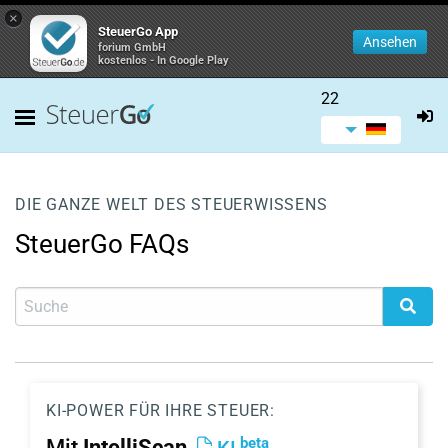
×
SteuerGo App
Ansehen
forium GmbH
kostenlos - In Google Play
22
DIE GANZE WELT DES STEUERWISSENS
SteuerGo FAQs
KI-POWER FÜR IHRE STEUER:
beta
Mit
IntelliScan