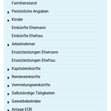
Familienstand
Persönliche Angaben
Toggle menu
Kinder
Toggle menu
Einkünfte Ehemann
Einkünfte Ehefrau
Arbeitnehmer
Toggle menu
Ersatzleistungen Ehemann
Ersatzleistungen Ehefrau
Kapitaleinkünfte
Toggle menu
Renteneinkünfte
Toggle menu
Vermietungseinkünfte
Toggle menu
Selbständige Tätigkeiten
Toggle menu
Gewerbebetriebe
Toggle menu
Anlage EÜR
Toggle menu