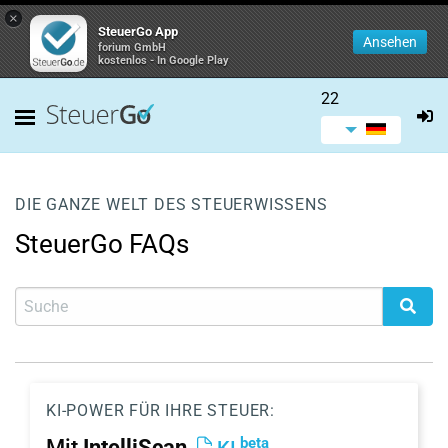
×
SteuerGo App
Ansehen
forium GmbH
kostenlos - In Google Play
22
DIE GANZE WELT DES STEUERWISSENS
SteuerGo FAQs
KI-POWER FÜR IHRE STEUER:
beta
Mit
IntelliScan