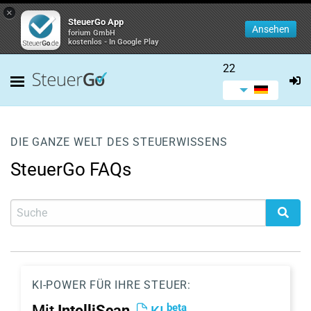
×
SteuerGo App
Ansehen
forium GmbH
kostenlos - In Google Play
22
DIE GANZE WELT DES STEUERWISSENS
SteuerGo FAQs
KI-POWER FÜR IHRE STEUER:
beta
Mit
IntelliScan