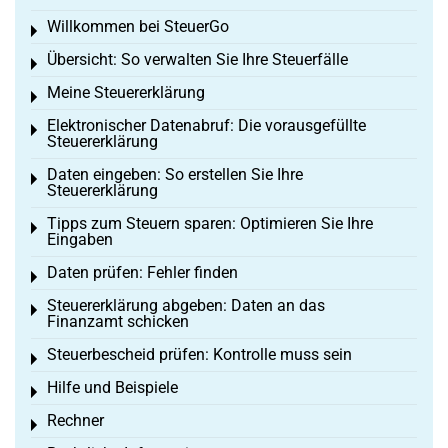
Willkommen bei SteuerGo
Toggle menu
Übersicht: So verwalten Sie Ihre Steuerfälle
Toggle menu
Meine Steuererklärung
Toggle menu
Elektronischer Datenabruf: Die vorausgefüllte
Toggle menu
Steuererklärung
Daten eingeben: So erstellen Sie Ihre
Toggle menu
Steuererklärung
Tipps zum Steuern sparen: Optimieren Sie Ihre
Toggle menu
Eingaben
Daten prüfen: Fehler finden
Toggle menu
Steuererklärung abgeben: Daten an das
Toggle menu
Finanzamt schicken
Steuerbescheid prüfen: Kontrolle muss sein
Toggle menu
Hilfe und Beispiele
Toggle menu
Rechner
Toggle menu