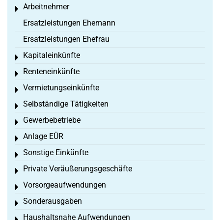
Arbeitnehmer
Toggle menu
Ersatzleistungen Ehemann
Ersatzleistungen Ehefrau
Kapitaleinkünfte
Toggle menu
Renteneinkünfte
Toggle menu
Vermietungseinkünfte
Toggle menu
Selbständige Tätigkeiten
Toggle menu
Gewerbebetriebe
Toggle menu
Anlage EÜR
Toggle menu
Sonstige Einkünfte
Toggle menu
Private Veräußerungsgeschäfte
Toggle menu
Vorsorgeaufwendungen
Toggle menu
Sonderausgaben
Toggle menu
Haushaltsnahe Aufwendungen