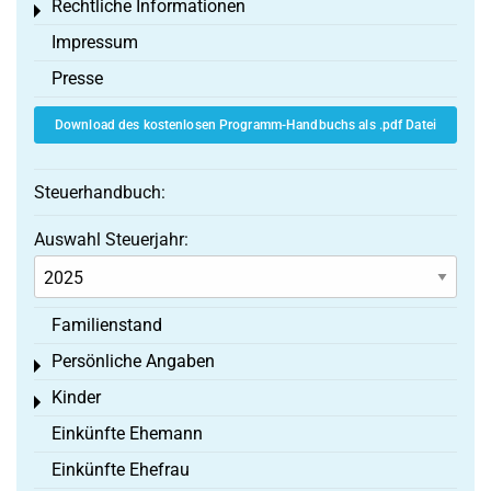
Rechtliche Informationen
Toggle menu
Impressum
Presse
Download des kostenlosen Programm-Handbuchs als .pdf Datei
Steuerhandbuch:
Auswahl Steuerjahr:
Familienstand
Persönliche Angaben
Toggle menu
Kinder
Toggle menu
Einkünfte Ehemann
Einkünfte Ehefrau