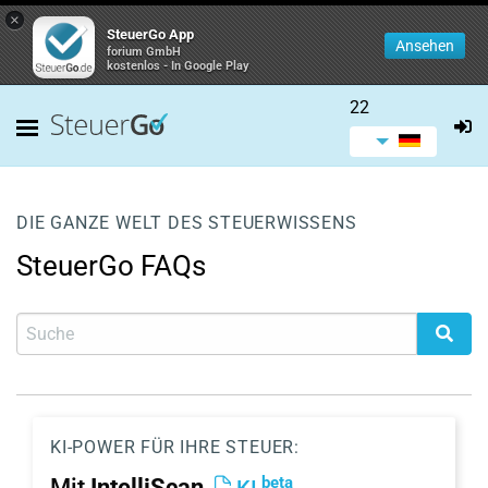
×
SteuerGo App
Ansehen
forium GmbH
kostenlos - In Google Play
22
DIE GANZE WELT DES STEUERWISSENS
SteuerGo FAQs
KI-POWER FÜR IHRE STEUER:
beta
Mit
IntelliScan