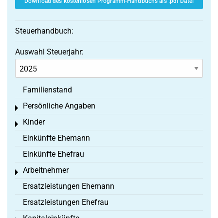
Download des kostenlosen Programm-Handbuchs als .pdf Datei
Steuerhandbuch:
Auswahl Steuerjahr:
Familienstand
Persönliche Angaben
Toggle menu
Kinder
Toggle menu
Einkünfte Ehemann
Einkünfte Ehefrau
Arbeitnehmer
Toggle menu
Ersatzleistungen Ehemann
Ersatzleistungen Ehefrau