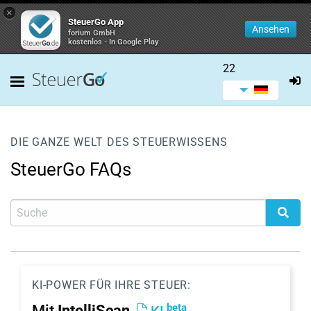
×
SteuerGo App
Ansehen
forium GmbH
kostenlos - In Google Play
22
DIE GANZE WELT DES STEUERWISSENS
SteuerGo FAQs
KI-POWER FÜR IHRE STEUER:
beta
Mit
IntelliScan