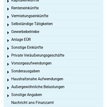
Kapitaleinkünfte
Toggle menu
Renteneinkünfte
Toggle menu
Vermietungseinkünfte
Toggle menu
Selbständige Tätigkeiten
Toggle menu
Gewerbebetriebe
Toggle menu
Anlage EÜR
Toggle menu
Sonstige Einkünfte
Toggle menu
Private Veräußerungsgeschäfte
Toggle menu
Vorsorgeaufwendungen
Toggle menu
Sonderausgaben
Toggle menu
Haushaltsnahe Aufwendungen
Toggle menu
Außergewöhnliche Belastungen
Toggle menu
Sonstige Angaben
Toggle menu
Nachricht ans Finanzamt