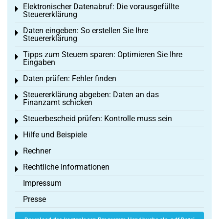
Elektronischer Datenabruf: Die vorausgefüllte
Toggle menu
Steuererklärung
Daten eingeben: So erstellen Sie Ihre
Toggle menu
Steuererklärung
Tipps zum Steuern sparen: Optimieren Sie Ihre
Toggle menu
Eingaben
Daten prüfen: Fehler finden
Toggle menu
Steuererklärung abgeben: Daten an das
Toggle menu
Finanzamt schicken
Steuerbescheid prüfen: Kontrolle muss sein
Toggle menu
Hilfe und Beispiele
Toggle menu
Rechner
Toggle menu
Rechtliche Informationen
Toggle menu
Impressum
Presse