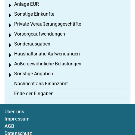
Anlage EÜR
Toggle menu
Sonstige Einkünfte
Toggle menu
Private Veräußerungsgeschäfte
Toggle menu
Vorsorgeaufwendungen
Toggle menu
Sonderausgaben
Toggle menu
Haushaltsnahe Aufwendungen
Toggle menu
Außergewöhnliche Belastungen
Toggle menu
Sonstige Angaben
Toggle menu
Nachricht ans Finanzamt
Ende der Eingaben
Über uns
Impressum
AGB
Datenschutz