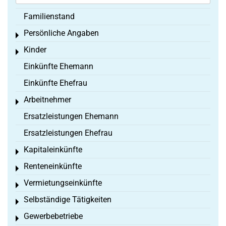
Familienstand
Persönliche Angaben
Toggle menu
Kinder
Toggle menu
Einkünfte Ehemann
Einkünfte Ehefrau
Arbeitnehmer
Toggle menu
Ersatzleistungen Ehemann
Ersatzleistungen Ehefrau
Kapitaleinkünfte
Toggle menu
Renteneinkünfte
Toggle menu
Vermietungseinkünfte
Toggle menu
Selbständige Tätigkeiten
Toggle menu
Gewerbebetriebe
Toggle menu