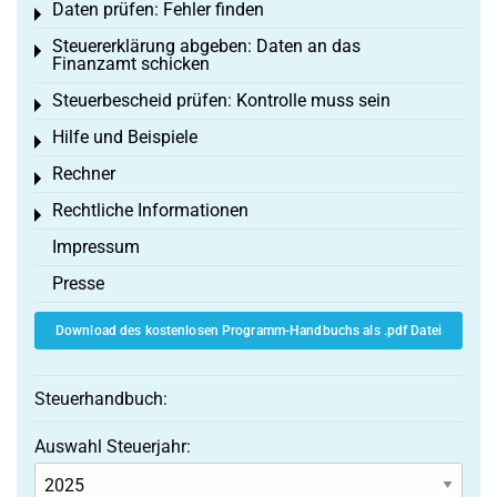
Daten prüfen: Fehler finden
Toggle menu
Steuererklärung abgeben: Daten an das
Toggle menu
Finanzamt schicken
Steuerbescheid prüfen: Kontrolle muss sein
Toggle menu
Hilfe und Beispiele
Toggle menu
Rechner
Toggle menu
Rechtliche Informationen
Toggle menu
Impressum
Presse
Download des kostenlosen Programm-Handbuchs als .pdf Datei
Steuerhandbuch:
Auswahl Steuerjahr: