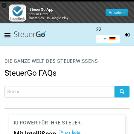
×
SteuerGo App
Ansehen
forium GmbH
kostenlos - In Google Play
22
DIE GANZE WELT DES STEUERWISSENS
SteuerGo FAQs
KI-POWER FÜR IHRE STEUER:
beta
Mit
IntelliScan