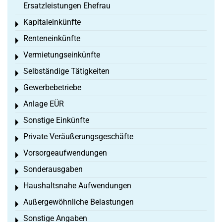
Ersatzleistungen Ehefrau
Kapitaleinkünfte
Toggle menu
Renteneinkünfte
Toggle menu
Vermietungseinkünfte
Toggle menu
Selbständige Tätigkeiten
Toggle menu
Gewerbebetriebe
Toggle menu
Anlage EÜR
Toggle menu
Sonstige Einkünfte
Toggle menu
Private Veräußerungsgeschäfte
Toggle menu
Vorsorgeaufwendungen
Toggle menu
Sonderausgaben
Toggle menu
Haushaltsnahe Aufwendungen
Toggle menu
Außergewöhnliche Belastungen
Toggle menu
Sonstige Angaben
Toggle menu