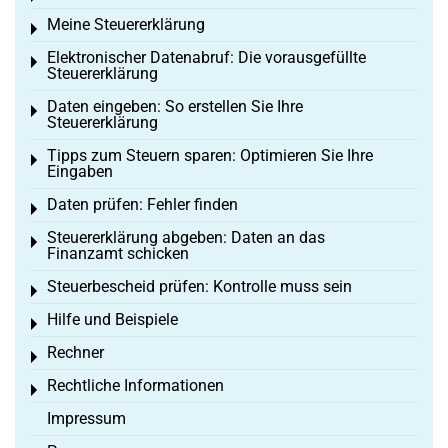
Meine Steuererklärung
Toggle menu
Elektronischer Datenabruf: Die vorausgefüllte
Toggle menu
Steuererklärung
Daten eingeben: So erstellen Sie Ihre
Toggle menu
Steuererklärung
Tipps zum Steuern sparen: Optimieren Sie Ihre
Toggle menu
Eingaben
Daten prüfen: Fehler finden
Toggle menu
Steuererklärung abgeben: Daten an das
Toggle menu
Finanzamt schicken
Steuerbescheid prüfen: Kontrolle muss sein
Toggle menu
Hilfe und Beispiele
Toggle menu
Rechner
Toggle menu
Rechtliche Informationen
Toggle menu
Impressum