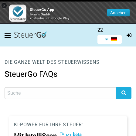
×
SteuerGo App
Ansehen
forium GmbH
kostenlos - In Google Play
22
DIE GANZE WELT DES STEUERWISSENS
SteuerGo FAQs
KI-POWER FÜR IHRE STEUER:
beta
Mit
IntelliScan