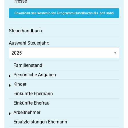
Presse
Download des kostenlosen Programm-Handbuchs als .pdf Datei
Steuerhandbuch:
Auswahl Steuerjahr:
Familienstand
Persönliche Angaben
Toggle menu
Kinder
Toggle menu
Einkünfte Ehemann
Einkünfte Ehefrau
Arbeitnehmer
Toggle menu
Ersatzleistungen Ehemann