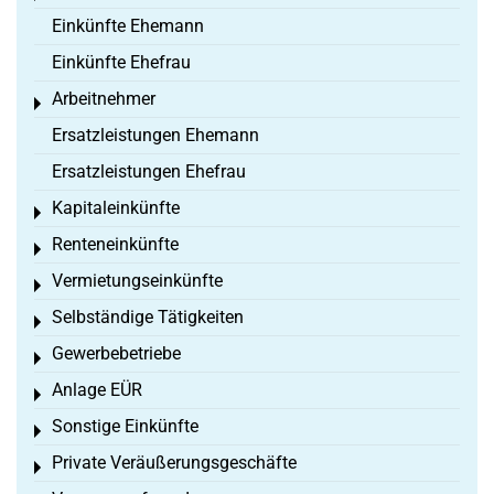
Einkünfte Ehemann
Einkünfte Ehefrau
Arbeitnehmer
Toggle menu
Ersatzleistungen Ehemann
Ersatzleistungen Ehefrau
Kapitaleinkünfte
Toggle menu
Renteneinkünfte
Toggle menu
Vermietungseinkünfte
Toggle menu
Selbständige Tätigkeiten
Toggle menu
Gewerbebetriebe
Toggle menu
Anlage EÜR
Toggle menu
Sonstige Einkünfte
Toggle menu
Private Veräußerungsgeschäfte
Toggle menu