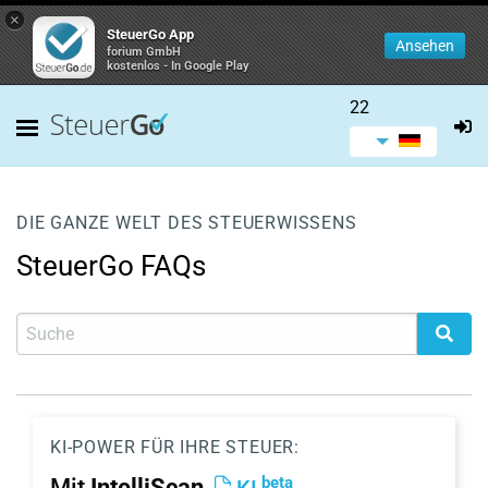
×
SteuerGo App
Ansehen
forium GmbH
kostenlos - In Google Play
22
DIE GANZE WELT DES STEUERWISSENS
SteuerGo FAQs
KI-POWER FÜR IHRE STEUER:
beta
Mit
IntelliScan