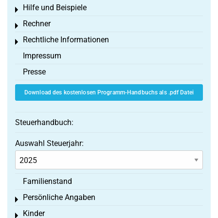
Hilfe und Beispiele
Toggle menu
Rechner
Toggle menu
Rechtliche Informationen
Toggle menu
Impressum
Presse
Download des kostenlosen Programm-Handbuchs als .pdf Datei
Steuerhandbuch:
Auswahl Steuerjahr:
Familienstand
Persönliche Angaben
Toggle menu
Kinder
Toggle menu