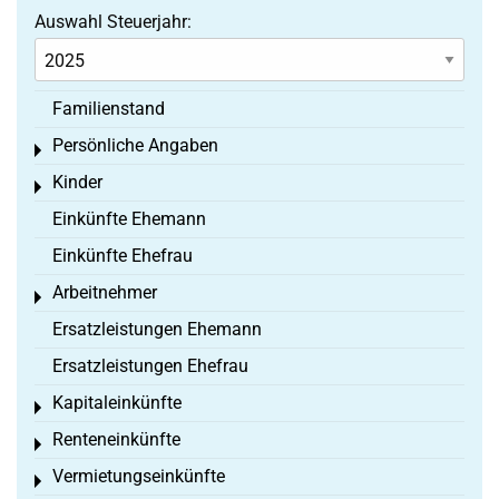
Auswahl Steuerjahr:
Familienstand
Persönliche Angaben
Toggle menu
Kinder
Toggle menu
Einkünfte Ehemann
Einkünfte Ehefrau
Arbeitnehmer
Toggle menu
Ersatzleistungen Ehemann
Ersatzleistungen Ehefrau
Kapitaleinkünfte
Toggle menu
Renteneinkünfte
Toggle menu
Vermietungseinkünfte
Toggle menu