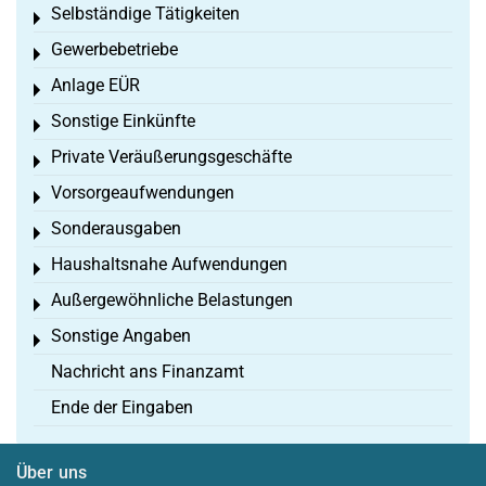
Selbständige Tätigkeiten
Toggle menu
Gewerbebetriebe
Toggle menu
Anlage EÜR
Toggle menu
Sonstige Einkünfte
Toggle menu
Private Veräußerungsgeschäfte
Toggle menu
Vorsorgeaufwendungen
Toggle menu
Sonderausgaben
Toggle menu
Haushaltsnahe Aufwendungen
Toggle menu
Außergewöhnliche Belastungen
Toggle menu
Sonstige Angaben
Toggle menu
Nachricht ans Finanzamt
Ende der Eingaben
Über uns