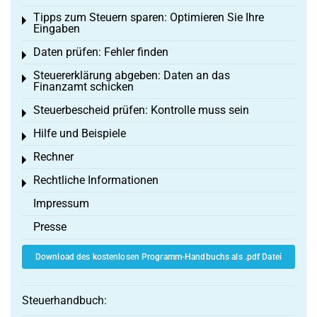
Tipps zum Steuern sparen: Optimieren Sie Ihre
Toggle menu
Eingaben
Daten prüfen: Fehler finden
Toggle menu
Steuererklärung abgeben: Daten an das
Toggle menu
Finanzamt schicken
Steuerbescheid prüfen: Kontrolle muss sein
Toggle menu
Hilfe und Beispiele
Toggle menu
Rechner
Toggle menu
Rechtliche Informationen
Toggle menu
Impressum
Presse
Download des kostenlosen Programm-Handbuchs als .pdf Datei
Steuerhandbuch: