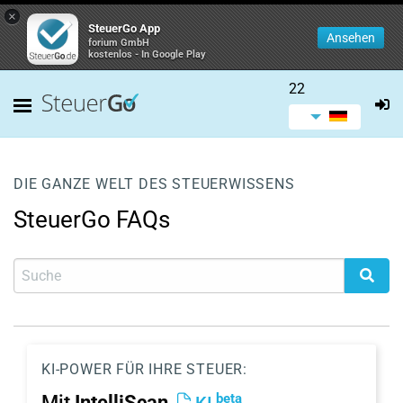
×
SteuerGo App
Ansehen
forium GmbH
kostenlos - In Google Play
22
DIE GANZE WELT DES STEUERWISSENS
SteuerGo FAQs
KI-POWER FÜR IHRE STEUER:
beta
Mit
IntelliScan