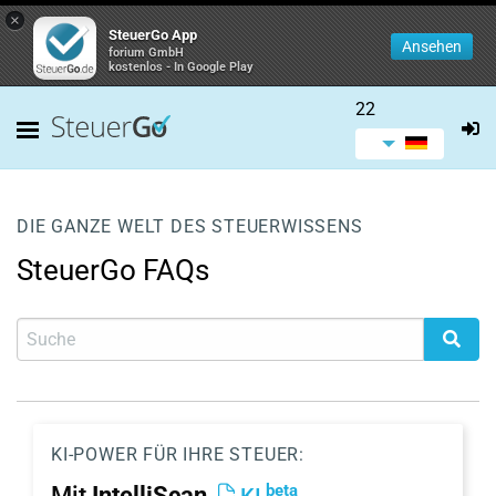
×
SteuerGo App
Ansehen
forium GmbH
kostenlos - In Google Play
22
DIE GANZE WELT DES STEUERWISSENS
SteuerGo FAQs
KI-POWER FÜR IHRE STEUER:
beta
Mit
IntelliScan