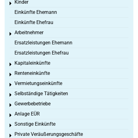
Kinder
Toggle menu
Einkünfte Ehemann
Einkünfte Ehefrau
Arbeitnehmer
Toggle menu
Ersatzleistungen Ehemann
Ersatzleistungen Ehefrau
Kapitaleinkünfte
Toggle menu
Renteneinkünfte
Toggle menu
Vermietungseinkünfte
Toggle menu
Selbständige Tätigkeiten
Toggle menu
Gewerbebetriebe
Toggle menu
Anlage EÜR
Toggle menu
Sonstige Einkünfte
Toggle menu
Private Veräußerungsgeschäfte
Toggle menu