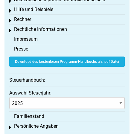
Toggle menu
Hilfe und Beispiele
Toggle menu
Rechner
Toggle menu
Rechtliche Informationen
Toggle menu
Impressum
Presse
Download des kostenlosen Programm-Handbuchs als .pdf Datei
Steuerhandbuch:
Auswahl Steuerjahr:
Familienstand
Persönliche Angaben
Toggle menu